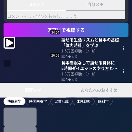
コメント
自分メモ
コメントをして学びを共有しましょう
アプリで視聴する
34:54
痩せる生活リズムと食事の基礎
「体内時計」を学ぶ
1.5万
回視聴・
1年前
26:03
0
4.6
食事制限なしで痩せる身体に！
8時間ダイエットのやり方と効
果
1.8万
回視聴・
1年前
0
4.6
関連タグ
あなたへのおすすめ
快眠科学
時間栄養学
習慣形成
休息戦略
脳科学