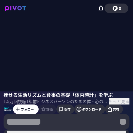
0
成田修造
痩せる生活リズムと食事の基礎「体内時計」を学ぶ
田原優
国山ハセン
もっと見る
1.5万
回視聴
1年前
ビジネスパーソンのための体・心の鍛え方を一流の専門家から学ぶ。近年注目されている、時間栄養学、体内時計の仕組みを解説いただく。 ＜ゲスト＞ 田原優／広島大学大学院 医系科学研究科 准教授 早稲田大学理工学部、同大学大学院先進理工学専攻卒業。博士（理学）。2015年より早稲田大学高等研究所助教、17年よりカリフォルニア大学ロサンゼルス校（UCLA）医学部助教、19年より早稲田大学理工学術院准教授を経て、22年より現職。研究開始当時より体内時計の研究を継続。発光イメージングによるマウス体内時計測定、食・運動・ストレスによる体内時計の調節などの成果を発表。新しい研究分野として時間栄養学の立ち上げに関わる。留学先のUCLAでは、最先端の神経科学を学び、認知症や自閉症のモデルマウスを用い、体内時計や睡眠の変化、さらに時間栄養学による疾患の改善効果を研究。最近は、時間健康科学として、個人に合わせた健康管理システムの創出を目指し、企業と連携しながら研究を進めている。常にヒトへの応用を意識しながら、最先端の基礎研究を行っている。 ＜目次＞
フォロー
評価
保存
ダウンロード
共有