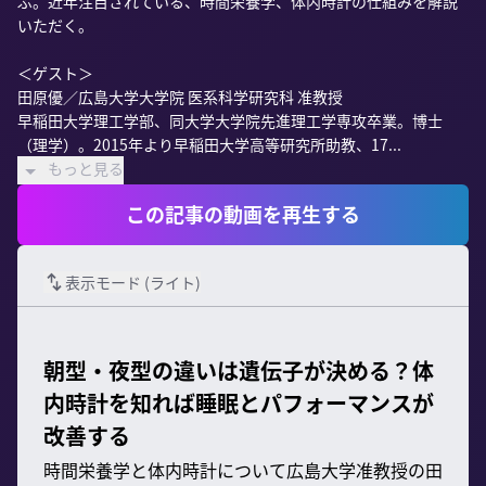
ぶ。近年注目されている、時間栄養学、体内時計の仕組みを解説
いただく。

＜ゲスト＞

田原優／広島大学大学院 医系科学研究科 准教授

早稲田大学理工学部、同大学大学院先進理工学専攻卒業。博士
（理学）。2015年より早稲田大学高等研究所助教、17...
もっと見る
この記事の動画を再生する
表示モード (
ライト
)
朝型・夜型の違いは遺伝子が決める？体
内時計を知れば睡眠とパフォーマンスが
改善する
時間栄養学と体内時計について広島大学准教授の田