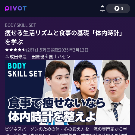
0
BODY SKILL SET
痩せる生活リズムと食事の基礎「体内時計」
を学ぶ
(
267
)
1.5万
回視聴
2025年2月12日
成田修造
｜
田原優
国山ハセン
ビジネスパーソンのための体・心の鍛え方を一流の専門家から学