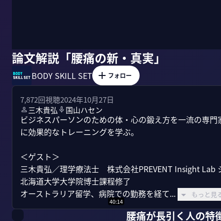
論文解説「腰痛の新・真実」
BODY SKILL SET
フォロー
7,872
回視聴
2024年10月27日
三木貴弘
国山ハセン
ビジネスパーソンのための体・心の鍛え方を一流の専門
に効果的なトレーニングを学ぶ。

＜ゲスト＞

三木貴弘／理学療法士　株式会社PREVENT Insight La
北海道大学大学院博士課程修了

オーストラリア留学、病院での勤務を経て...
もっと見
40:14
腰痛が長引く人の特