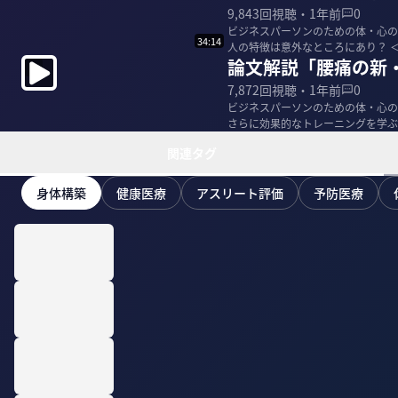
9,843
回視聴・
1年前
0
ビジネスパーソンのための体・心の
34:14
人
論文解説「腰痛の新
7,872
回視聴・
1年前
0
ビジネスパーソンのための体・心の
関連タグ
身体構築
健康医療
アスリート評価
予防医療