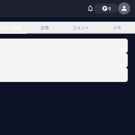
0
章ごとの要点
記事
コメント
メモ