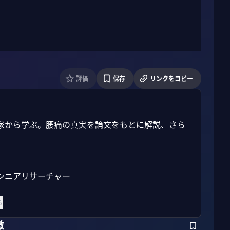
評価
保存
リンクをコピー
家から学ぶ。腰痛の真実を論文をもとに解説、さら
b シニアリサーチャー

る
徴