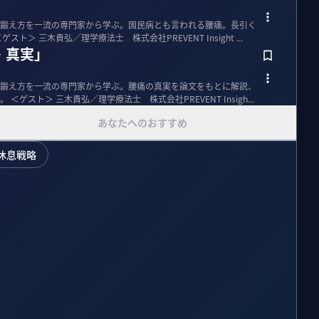
鍛え方を一流の専門家から学ぶ。国民病とも言われる腰痛。長引く
の特徴は意外なところにあり？ ＜ゲスト＞ 三木貴弘／理学療法士 株式会社PREVENT Insight ...
・真実」
鍛え方を一流の専門家から学ぶ。腰痛の真実を論文をもとに解説、
さらに効果的なトレーニングを学ぶ。 ＜ゲスト＞ 三木貴弘／理学療法士 株式会社PREVENT Insigh...
あなたへのおすすめ
休息戦略