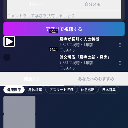
コメント
自分メモ
コメントをして学びを共有しましょう
アプリで視聴する
40:14
腰痛が長引く人の特徴
9,826
回視聴・
1年前
34:14
0
4.6
論文解説「腰痛の新・真実」
7,861
回視聴・
1年前
0
4.6
関連タグ
あなたへのおすすめ
健康医療
身体構築
アスリート評価
休息戦略
日本特集