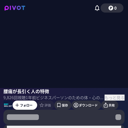
0
三木貴弘
腰痛が長引く人の特徴
国山ハセン
もっと見る
9,826
回視聴
1年前
ビジネスパーソンのための体・心の鍛え方を一流の専門家から学ぶ。国民病とも言われる腰痛。長引く人の特徴は意外なところにあり？ ＜ゲスト＞ 三木貴弘／理学療法士 株式会社PREVENT Insight Lab シニアリサーチャー 北海道大学大学院博士課程修了 オーストラリア留学、病院での勤務を経て、現在は腰痛・生活習慣病の研究・調査を行う ＜目次＞
フォロー
評価
保存
ダウンロード
共有