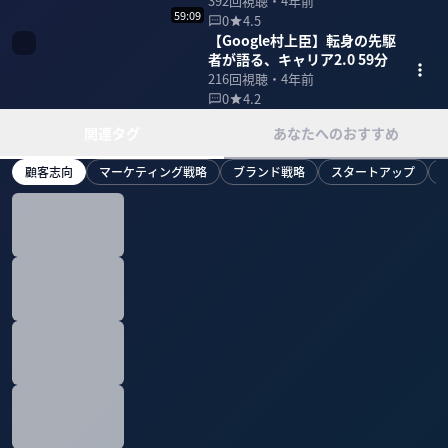
ル・住宅のDX 43分
392
回視聴・
4年前
59:09
0
4.5
【Google村上臣】転身の先駆
者が語る、キャリア2.0 59分
216
回視聴・
4年前
0
4.2
関連タグ
あなたへのおすすめ
顧客志向
マーケティング戦略
ブランド戦略
スタートアップ