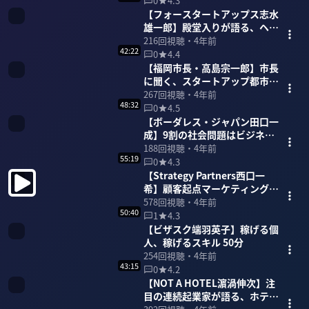
0
4.3
【フォースタートアップス志水
雄一郎】殿堂入りが語る、ヘッ
ドハンターの世界 60分
216
回視聴・
4年前
42:22
0
4.4
【福岡市長・高島宗一郎】市長
に聞く、スタートアップ都市
「福岡」 42分
267
回視聴・
4年前
48:32
0
4.5
【ボーダレス・ジャパン田口一
成】9割の社会問題はビジネス
で解決できる 48分
188
回視聴・
4年前
55:19
0
4.3
【Strategy Partners西口一
希】顧客起点マーケティングを
語り尽くす 55分
578
回視聴・
4年前
50:40
1
4.3
【ビザスク端羽英子】稼げる個
人、稼げるスキル 50分
254
回視聴・
4年前
43:15
0
4.2
【NOT A HOTEL濵渦伸次】注
目の連続起業家が語る、ホテ