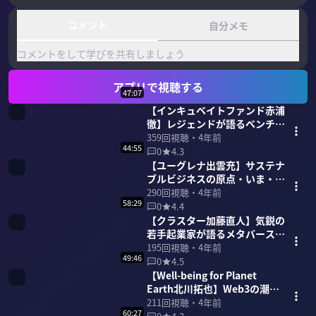
コメント
自分メモ
コメントをして学びを共有しましょう
アプリで視聴する
47:07
【インキュベイトファンド赤浦
徹】レジェンドが語るベンチャ
ーキャピタル 47分
359
回視聴・
4年前
44:55
0
4.3
【ユーグレナ出雲充】サステナ
ブルビジネスの原点・いま・未
来を語る 45分
290
回視聴・
4年前
58:29
0
4.4
【クラスター加藤直人】気鋭の
若手起業家が語るメタバース
59分
195
回視聴・
4年前
49:46
0
4.5
【Well-being for Planet
Earth北川拓也】Web3の潮流
と新しい資本主義 49分
211
回視聴・
4年前
60:27