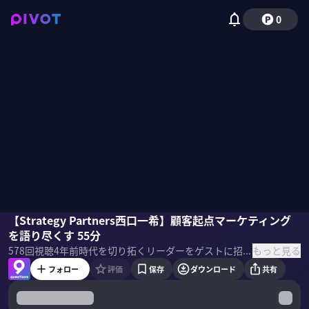
0
濵渦伸次
【Strategy Partners西口一希】顧客起点マーケティング
村上臣
佐々木紀彦
を語り尽くす 55分
もっと見る
578
回視聴
4年前
時代を切り拓くリーダーをゲストに招き、PIVOT 佐々木紀彦と竹下隆一郎が「9つの質問」でその実像と未来へのビジョンを解き明かす。
フォロー
評価
保存
ダウンロード
共有