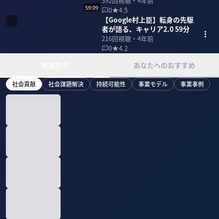
ル・住宅のDX 43分
392
回視聴・
4年前
59:09
0
4.5
【Google村上臣】転身の先駆
者が語る、キャリア2.0 59分
216
回視聴・
4年前
0
4.2
関連タグ
あなたへのおすすめ
社会貢献
社会課題解決
持続可能性
事業モデル
事業事例