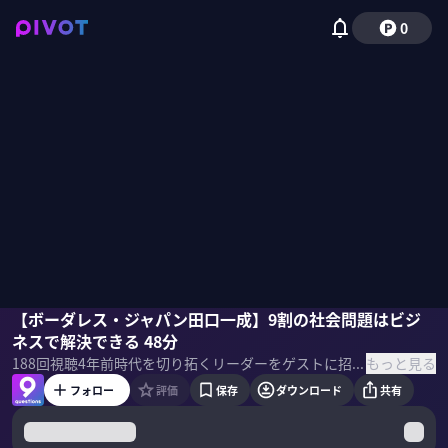
0
濵渦伸次
【ボーダレス・ジャパン田口一成】9割の社会問題はビジ
村上臣
佐々木紀彦
ネスで解決できる 48分
もっと見る
188
回視聴
4年前
時代を切り拓くリーダーをゲストに招き、PIVOT 佐々木紀彦と竹下隆一郎が「9つの質問」でその実像と未来へのビジョンを解き明かす。
フォロー
評価
保存
ダウンロード
共有