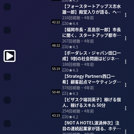
0
4.3
【フォースタートアップス志水
雄一郎】殿堂入りが語る、ヘッ
ドハンターの世界 60分
216
回視聴・
4年前
42:22
0
4.4
【福岡市長・高島宗一郎】市長
に聞く、スタートアップ都市
「福岡」 42分
267
回視聴・
4年前
48:32
0
4.5
【ボーダレス・ジャパン田口一
成】9割の社会問題はビジネス
で解決できる 48分
188
回視聴・
4年前
55:19
0
4.3
【Strategy Partners西口一
希】顧客起点マーケティングを
語り尽くす 55分
578
回視聴・
4年前
50:40
1
4.3
【ビザスク端羽英子】稼げる個
人、稼げるスキル 50分
254
回視聴・
4年前
43:15
0
4.2
【NOT A HOTEL濵渦伸次】注
目の連続起業家が語る、ホテ