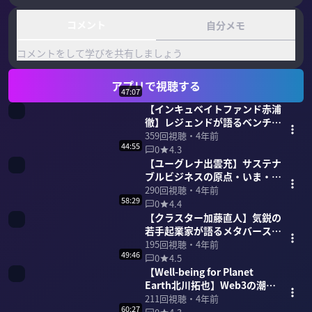
コメント
自分メモ
コメントをして学びを共有しましょう
アプリで視聴する
47:07
【インキュベイトファンド赤浦
徹】レジェンドが語るベンチャ
ーキャピタル 47分
359
回視聴・
4年前
44:55
0
4.3
【ユーグレナ出雲充】サステナ
ブルビジネスの原点・いま・未
来を語る 45分
290
回視聴・
4年前
58:29
0
4.4
【クラスター加藤直人】気鋭の
若手起業家が語るメタバース
59分
195
回視聴・
4年前
49:46
0
4.5
【Well-being for Planet
Earth北川拓也】Web3の潮流
と新しい資本主義 49分
211
回視聴・
4年前
60:27