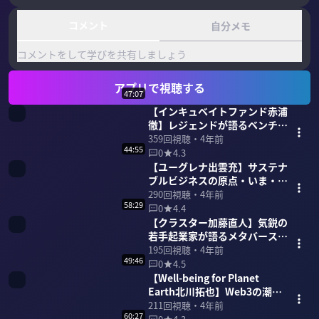
コメント
自分メモ
コメントをして学びを共有しましょう
アプリで視聴する
47:07
【インキュベイトファンド赤浦
徹】レジェンドが語るベンチャ
ーキャピタル 47分
359
回視聴・
4年前
44:55
0
4.3
【ユーグレナ出雲充】サステナ
ブルビジネスの原点・いま・未
来を語る 45分
290
回視聴・
4年前
58:29
0
4.4
【クラスター加藤直人】気鋭の
若手起業家が語るメタバース
59分
195
回視聴・
4年前
49:46
0
4.5
【Well-being for Planet
Earth北川拓也】Web3の潮流
と新しい資本主義 49分
211
回視聴・
4年前
60:27