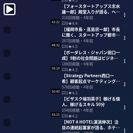
0
4.3
【フォースタートアップス志水
雄一郎】殿堂入りが語る、ヘッ
ドハンターの世界 60分
216
回視聴・
4年前
42:22
0
4.4
【福岡市長・高島宗一郎】市長
に聞く、スタートアップ都市
「福岡」 42分
267
回視聴・
4年前
48:32
0
4.5
【ボーダレス・ジャパン田口一
成】9割の社会問題はビジネス
で解決できる 48分
188
回視聴・
4年前
55:19
0
4.3
【Strategy Partners西口一
希】顧客起点マーケティングを
語り尽くす 55分
578
回視聴・
4年前
50:40
1
4.3
【ビザスク端羽英子】稼げる個
人、稼げるスキル 50分
254
回視聴・
4年前
43:15
0
4.2
【NOT A HOTEL濵渦伸次】注
目の連続起業家が語る、ホテ