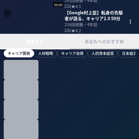
ル・住宅のDX 43分
392
回視聴・
4年前
59:09
0
4.5
【Google村上臣】転身の先駆
者が語る、キャリア2.0 59分
216
回視聴・
4年前
0
4.2
関連タグ
あなたへのおすすめ
キャリア開発
人材戦略
キャリア自律
人的資本経営
日本経済