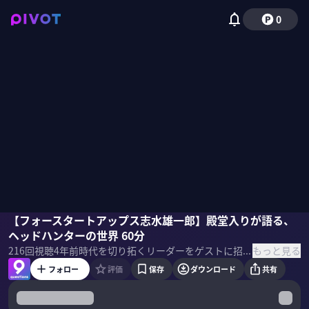
0
濵渦伸次
【フォースタートアップス志水雄一郎】殿堂入りが語る、
村上臣
佐々木紀彦
ヘッドハンターの世界 60分
もっと見る
216
回視聴
4年前
時代を切り拓くリーダーをゲストに招き、PIVOT 佐々木紀彦と竹下隆一郎が「9つの質問」でその実像と未来へのビジョンを解き明かす。
フォロー
評価
保存
ダウンロード
共有