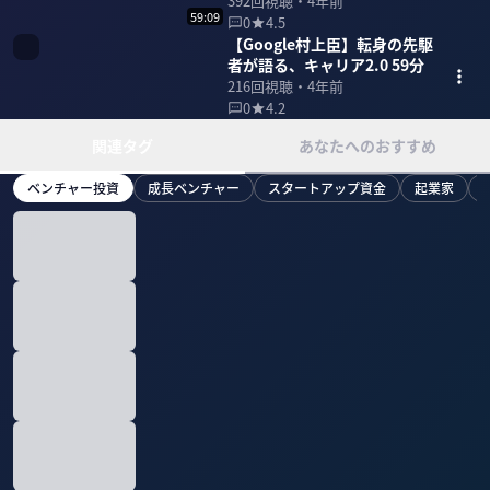
ル・住宅のDX 43分
392
回視聴・
4年前
59:09
0
4.5
【Google村上臣】転身の先駆
者が語る、キャリア2.0 59分
216
回視聴・
4年前
0
4.2
関連タグ
あなたへのおすすめ
ベンチャー投資
成長ベンチャー
スタートアップ資金
起業家