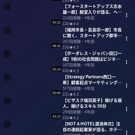
0
4.3
【フォースタートアップス志水
雄一郎】殿堂入りが語る、ヘッ
ドハンターの世界 60分
216
回視聴・
4年前
42:22
0
4.4
【福岡市長・高島宗一郎】市長
に聞く、スタートアップ都市
「福岡」 42分
267
回視聴・
4年前
48:32
0
4.5
【ボーダレス・ジャパン田口一
成】9割の社会問題はビジネス
で解決できる 48分
187
回視聴・
4年前
55:19
0
4.3
【Strategy Partners西口一
希】顧客起点マーケティングを
語り尽くす 55分
577
回視聴・
4年前
50:40
1
4.3
【ビザスク端羽英子】稼げる個
人、稼げるスキル 50分
254
回視聴・
4年前
43:15
0
4.2
【NOT A HOTEL濵渦伸次】注
目の連続起業家が語る、ホテ