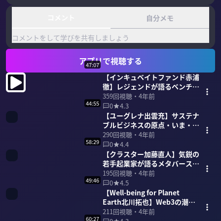
コメント
自分メモ
コメントをして学びを共有しましょう
アプリで視聴する
47:07
【インキュベイトファンド赤浦
徹】レジェンドが語るベンチャ
ーキャピタル 47分
359
回視聴・
4年前
44:55
0
4.3
【ユーグレナ出雲充】サステナ
ブルビジネスの原点・いま・未
来を語る 45分
290
回視聴・
4年前
58:29
0
4.4
【クラスター加藤直人】気鋭の
若手起業家が語るメタバース
59分
195
回視聴・
4年前
49:46
0
4.5
【Well-being for Planet
Earth北川拓也】Web3の潮流
と新しい資本主義 49分
211
回視聴・
4年前
60:27