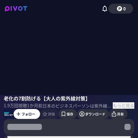
0
友利新
老化の7割防げる【大人の紫外線対策】
土屋炎伽
国山ハセン
もっと見る
1.9万
回視聴
1か月前
日本のビジネスパーソンは紫外線対策が圧倒的に遅れている。肌の老化の7割は紫外線が原因であり、無防備な日焼けは免疫力低下や皮膚がんのリスクも招く。UVAとUVBの違いとは何か？正しい日焼け止めの選び方と塗り方とは？皮膚科医・内科医の友利新氏に徹底解説してもらった。 ＜ゲスト＞ 友利新｜内科・皮膚科医 - 東京女子医科大学卒業後、内科を経て 皮膚科へ転科 - 年間100本以上の化粧品発表会に出席 - YouTubeチャンネル 「友利新公式チャンネル（内科・皮膚科医）」で最新スキンケア情報を発信
フォロー
評価
保存
ダウンロード
共有