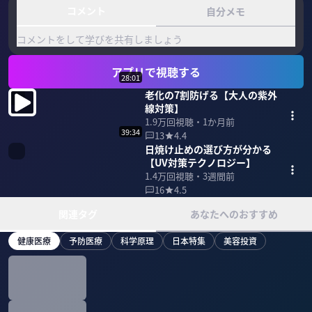
コメント
自分メモ
コメントをして学びを共有しましょう
アプリで視聴する
28:01
老化の7割防げる【大人の紫外
線対策】
1.9万
回視聴・
1か月前
39:34
13
4.4
日焼け止めの選び方が分かる
【UV対策テクノロジー】
1.4万
回視聴・
3週間前
16
4.5
関連タグ
あなたへのおすすめ
健康医療
予防医療
科学原理
日本特集
美容投資