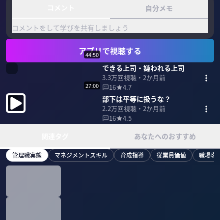
コメント
自分メモ
コメントをして学びを共有しましょう
アプリで視聴する
44:50
できる上司・嫌われる上司
3.3万
回視聴・
2か月前
27:00
16
4.7
部下は平等に扱うな？
2.2万
回視聴・
2か月前
16
4.5
関連タグ
あなたへのおすすめ
管理職実態
マネジメントスキル
育成指導
従業員価値
職場環