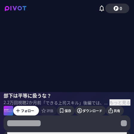
0
西原亮
部下は平等に扱うな？
野嶋紗己子
もっと見る
2.2万
回視聴
2か月前
「できる上司スキル」後編では、上司が部下に”やってはいけないこと”を深掘り。 部下のモチベーションは上げるな、部下は平等に扱うな、退職の理由は聞くな——。 その納得の理由とは？上司が部下に期待すべきこととは？ 『仕事ができる上司の当たり前』著者の西原亮氏が語る「できる上司」のコミュニケーションスキル。 ＜ゲスト＞ 西原亮｜明治クッカー代表 慶応義塾大学卒業後、米投資ファンド系の経営コンサル会社に入社。2013年、実父の跡を継ぎ明治クッカーに参画。代表就任後、赤字の家業を10年で700%成長させた。「にっしー社長」としてSNSにてビジネススキルを配信。計26万超の登録者を持つ。 ＜参考文献＞ 西原亮『コンサル時代に教わった 仕事ができる上司の当たり前』
フォロー
評価
保存
ダウンロード
共有