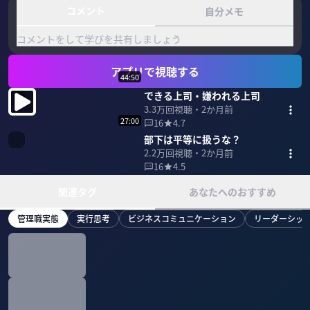
コメント
自分メモ
コメントをして学びを共有しましょう
アプリで視聴する
44:50
できる上司・嫌われる上司
3.3万
回視聴・
2か月前
27:00
16
4.7
部下は平等に扱うな？
2.2万
回視聴・
2か月前
16
4.5
関連タグ
あなたへのおすすめ
管理職実態
実行思考
ビジネスコミュニケーション
リーダーシッ