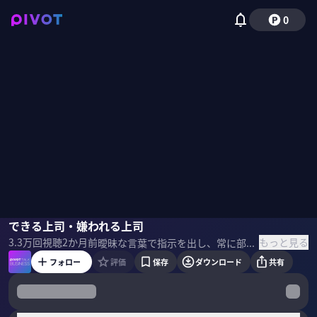
0
西原亮
できる上司・嫌われる上司
野嶋紗己子
もっと見る
3.3万
回視聴
2か月前
曖昧な言葉で指示を出し、常に部下を監視しながら、ストレス解消のように叱りつける——。 こんな”ダメ上司”になっていないだろうか。良い上司は「期待を上回る部下」を生み出せる。そう語るのは、父親から継いだ家業で「人の動かし方」を試行錯誤し、10年で営業利益率を13倍に跳ね上げた西原亮氏だ。マネジメントに本気で向き合った西原氏に聞く、明日から使える「できる上司」のスキル大全。 ＜ゲスト＞ 西原亮｜明治クッカー代表 慶応義塾大学卒業後、米投資ファンド系の経営コンサル会社に入社。2013年、実父の跡を継ぎ明治クッカーに参画。代表就任後、赤字の家業を10年で700%成長させた。「にっしー社長」としてSNSにてビジネススキルを配信。計26万超の登録者を持つ。 ＜参考文献＞ 西原亮『コンサル時代に教わった 仕事ができる上司の当たり前』
フォロー
評価
保存
ダウンロード
共有