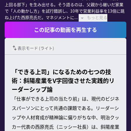
上回る部下」を生み出せる。そう語るのは、父親から継いだ家業
で「人の動かし方」を試行錯誤し、10年で営業利益率を13倍に跳
ね上げた西原亮氏だ。マネジメントに...
もっと見る
この記事の動画を再生する
表示モード (
ライト
)
「できる上司」になるための七つの技
術：斜陽産業をV字回復させた実践的リ
ーダーシップ論
「仕事ができる上司の当たり前」は、現代のビジネ
スパーソンにとって共通の課題である。リーダーシ
ップや人材育成が精神論に偏りがちな中、明治クッ
カー代表の西原亮氏（ニッシー社長）は、斜陽産業