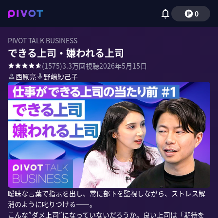
0
PIVOT TALK BUSINESS
できる上司・嫌われる上司
(
1575
)
3.3万
回視聴
2026年5月15日
西原亮
野嶋紗己子
曖昧な言葉で指示を出し、常に部下を監視しながら、ストレス解
消のように叱りつける——。

こんな”ダメ上司”になっていないだろうか。良い上司は「期待を