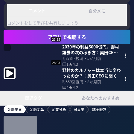
コメント
自分メモ
コメントをして学びを共有しましょう
アプリで視聴する
23:35
2030年の利益5000億円。野村
證券の次の稼ぎ方：奥田CEO
に聞く
7,878
回視聴・
5か月前
28:03
1
4.2
野村のカルチャーは本当に変わ
ったのか？：奥田CEOに聞く
5,339
回視聴・
5か月前
4
4.2
関連タグ
あなたへのおすすめ
金融業界
金融変革
企業分析
AI事業
誠実経営