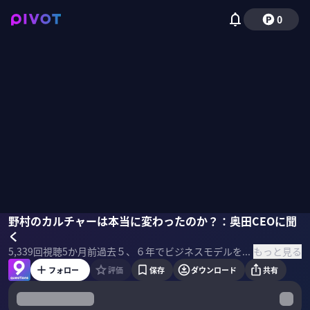
0
奥田健太郎
野村のカルチャーは本当に変わったのか？：奥田CEOに聞
佐々木紀彦
く
もっと見る
5,339
回視聴
5か月前
過去５、６年でビジネスモデルを転換させた野村證券。2030年の税前利益5000億円に向けて、どんな成長戦略を描いているのか？カルチャー改革はどこまで進んだのか？野村ホールディングスの奥田健太郎CEOに９つの質問を投げかけた。 ＜ゲスト＞ 奥田健太郎｜野村ホールディングス グループCEO 1987年野村證券入社。M&Aグローバルヘッドやホールセール共同部門長等の要職を歴任。2017年より米州地域ヘッドとしてNYに駐在。20年野村ホールディングス代表執行役社長グループCEOに就任。21年より野村證券の社長も兼務する。 ＜目次＞
フォロー
評価
保存
ダウンロード
共有