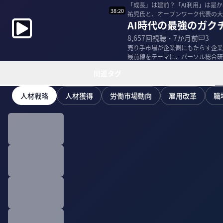
「成長」は建前？「AI利用」は是
38:20
祐児氏と、オープンワーク代表の大澤陽樹氏に聞いた。 ▼プロ
AI時代の最強のガ
所 上...
8,657
回視聴・
7か月前
3
売り手市場が企業側にもたらす企業
最前線をテーマに、パーソル総合研
▼プロフィ...
関連タグ
人材戦略
人材獲得
労働市場動向
雇用改革
職