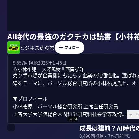
AI時代の最強のガクチカは読書【小林
ビジネス虎の巻
フォロー
8,657
回視聴
2026年1月5日
小林祐児
大澤陽樹
西岡孝洋
｜
売り手市場が企業側にもたらす企業の無個性化。選ばれる
線をテーマに、パーソル総合研究所の小林祐児氏と、オー
▼プロフィール 

小林祐児｜パーソル総合研究所 上席主任研究員 

上智大学大学院総合人間科学研究科社会学専攻博...
32:04
成長は建前？AI時
8,490
回視聴・
7か月前
1