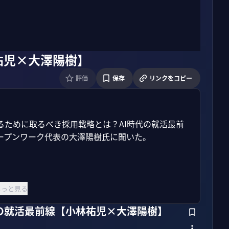
祐児×大澤陽樹】
評価
保存
リンクをコピー
ために取るべき採用戦略とは？AI時代の就活最前
プンワーク代表の大澤陽樹氏に聞いた。

もっと見る
代の就活最前線【小林祐児×大澤陽樹】