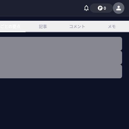
0
章ごとの要点
記事
コメント
メモ