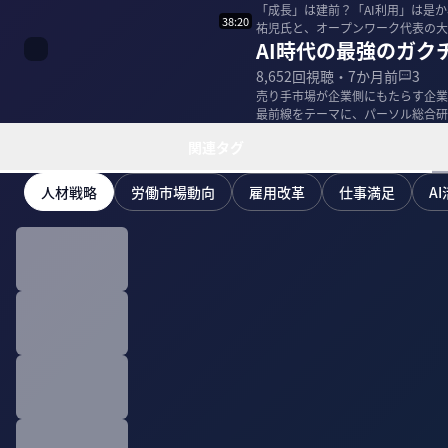
「成長」は建前？「AI利用」は是
38:20
祐児氏と、オープンワーク代表の大澤陽樹氏に聞いた。 ▼プロ
AI時代の最強のガ
所 上...
8,652
回視聴・
7か月前
3
売り手市場が企業側にもたらす企業
最前線をテーマに、パーソル総合研
▼プロフィ...
関連タグ
人材戦略
労働市場動向
雇用改革
仕事満足
A