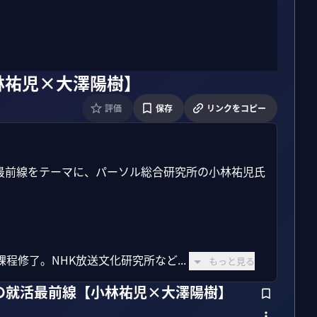
林祐児×大澤陽樹】
評価
保存
リンクをコピー
活最前線をテーマに、パーソル総合研究所の小林祐児氏
修了。NHK放送文化研究所など...
もっと見る
代の就活最前線【小林祐児×大澤陽樹】