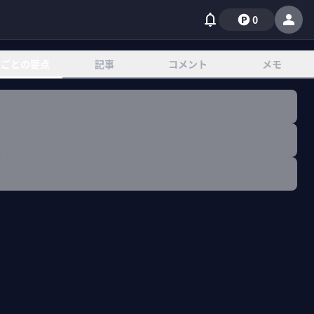
0
章ごとの要点
記事
コメント
メモ