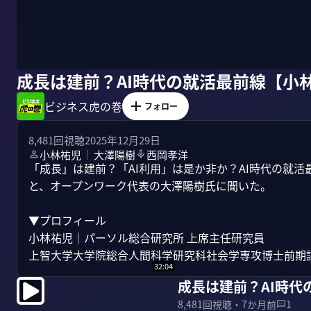
成長は建前？AI時代の就活最前線【小
ビジネス虎の巻
フォロー
8,481
回視聴
2025年12月29日
小林祐児
大澤陽樹
西岡孝洋
｜
「成長」は建前？「AI利用」は是か非か？AI時代の就
と、オープンワーク代表の大澤陽樹氏に聞いた。

▼プロフィール 

小林祐児｜パーソル総合研究所 上席主任研究員 

上智大学大学院総合人間科学研究科社会学専攻博士前期課程
32:04
成長は建前？AI時
8,481
回視聴・
7か月前
1