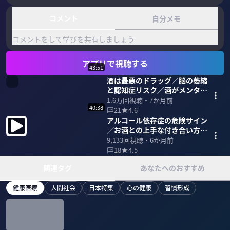
コメント
自分メモ
コメントをして学びを共有しましょう
アプリで視聴する
43:51
酒は最悪のドラッグ／脳の萎縮
と認知症リスク／酒がメンタル
不調のトリガーに
1.6万
回視聴・
7か月前
40:38
21
4.6
アルコール依存症の危険サイン
／お酒との上手な付き合い方／
市販薬依存の危険性／覚醒剤成
9,133
回視聴・
6か月前
分を含む薬も
18
4.5
関連タグ
あなたへのおすすめ
健康医療
人間社会
日本特集
心の健康
習慣形成