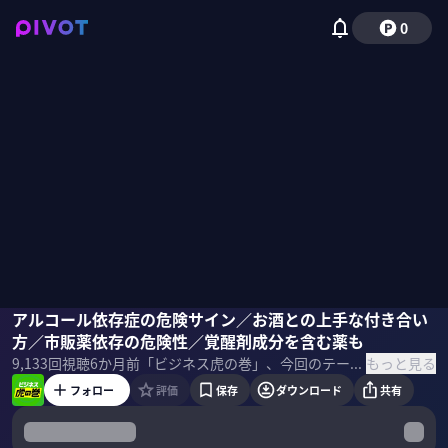
0
松本俊彦
アルコール依存症の危険サイン／お酒との上手な付き合い
国山ハセン
柴田阿弥
方／市販薬依存の危険性／覚醒剤成分を含む薬も
もっと見る
9,133
回視聴
6か月前
「ビジネス虎の巻」、今回のテーマは身近な薬物依存症。後編では、お酒との上手な付き合い方と市販薬依存の危険性について、専門家が徹底解説。 ＜ゲスト＞ 松本俊彦｜精神科医 国立精神・神経医療研究センター精神保健研究所 薬物依存研究部 部長。薬物依存症センターセンター長。精神科医として薬物依存症や自傷行為に苦しむ人を対象に診療を行ってきた。 ＜目次＞
フォロー
評価
保存
ダウンロード
共有