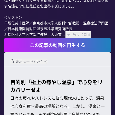
体・脳をリカバリーする秘湯とは。絶対にハズさない心と体を癒
す名湯を早坂信哉氏と北出恭子氏に聞いた。

＜ゲスト＞

早坂信哉｜医師／東京都市大学人間科学部教授／温泉療法専門医
／日本健康開発財団温泉医科学研究所所長

浜松医科大学医学部准教授、大東文...
もっと見る
この記事の動画を再生する
表示モード (
ライト
)
目的別「極上の癒やし温泉」で心身をリ
カバリーせよ
日々の疲れやストレスに悩む現代人にとって、温泉
は心身を癒す最高の場所となる。しかし、温泉と一
言でいっても、その種類や効果は多岐にわたるた