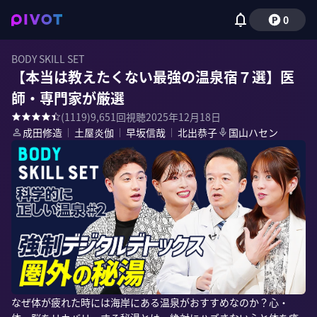
0
BODY SKILL SET
【本当は教えたくない最強の温泉宿７選】医
師・専門家が厳選
(
1119
)
9,651
回視聴
2025年12月18日
成田修造
｜
土屋炎伽
｜
早坂信哉
｜
北出恭子
国山ハセン
なぜ体が疲れた時には海岸にある温泉がおすすめなのか？心・