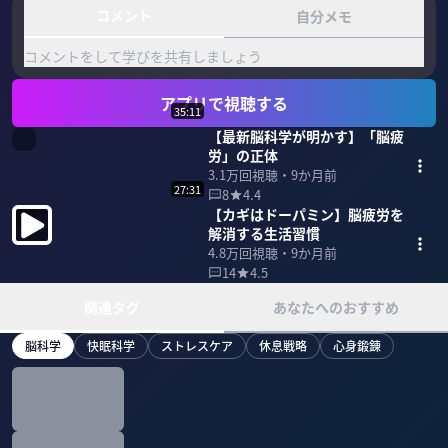
コメント
自分メモ
コメントをして学びを共有しましょう
アプリで視聴する
35:11
【最新脳科学が明かす】「脳疲
労」の正体
3.1万
回視聴・
9か月前
27:31
8
4.4
【カギはドーパミン】脳疲労を
解消する生活習慣
4.8万
回視聴・
9か月前
14
4.5
関連タグ
あなたへのおすすめ
脳科学
快眠科学
ストレスケア
休息戦略
心身鍛錬