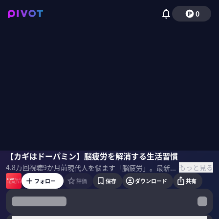
0
毛内拡
【カギはドーパミン】脳疲労を解消する生活習慣
磯貝初奈
もっと見る
4.8万
回視聴
9か月前
現代人を悩ます「脳疲労」。最新の研究で、脳疲労を引き起こす細かなメカニズムがわかってきた。鍵を握る「グリア細胞」や脳疲労を解消する生活習慣などについて、脳科学者の毛内拡氏に聞いた。 ▼プロフィール 毛内拡｜脳科学者 お茶の水女子大学基幹研究院自然科学系 助教。2013年、東京工業大学大学院総合理工学研究科博士課程修了。博士（理学）。日本学術振興会特別研究員、理化学研究所脳科学総合研究センター研究員を経て、2018年より現職。専門は脳神経科学。可能性教育グループ学術顧問。著書に『脳を司る「脳」一最新研究で見えてきた、驚くべき脳のはたらき」（講談社ブルーバックス）など。 ▼参考書籍 『脳と免疫の謎』
フォロー
評価
保存
ダウンロード
共有