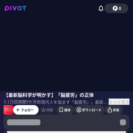
0
毛内拡
【最新脳科学が明かす】「脳疲労」の正体
磯貝初奈
もっと見る
3.1万
回視聴
9か月前
現代人を悩ます「脳疲労」。最新の研究で、脳疲労を引き起こす細かなメカニズムがわかってきた。鍵を握る「グリア細胞」や脳疲労を解消する生活習慣などについて、脳科学者の毛内拡氏に聞いた。 ▼プロフィール 毛内拡｜脳科学者 お茶の水女子大学基幹研究院自然科学系 助教。2013年、東京工業大学大学院総合理工学研究科博士課程修了。博士（理学）。日本学術振興会特別研究員、理化学研究所脳科学総合研究センター研究員を経て、2018年より現職。専門は脳神経科学。可能性教育グループ学術顧問。著書に『脳を司る「脳」一最新研究で見えてきた、驚くべき脳のはたらき」（講談社ブルーバックス）など。 ▼参考書籍 『脳と免疫の謎』
フォロー
評価
保存
ダウンロード
共有