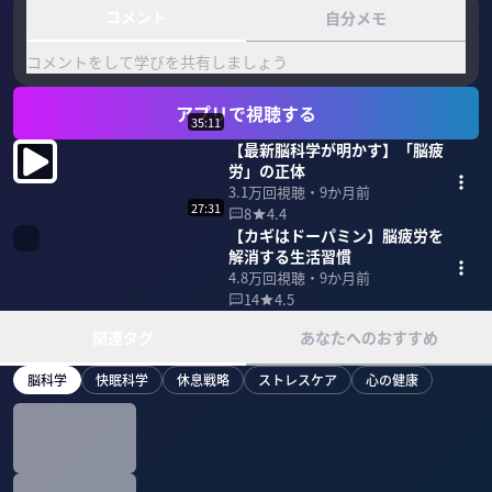
コメント
自分メモ
コメントをして学びを共有しましょう
アプリで視聴する
35:11
【最新脳科学が明かす】「脳疲
労」の正体
3.1万
回視聴・
9か月前
27:31
8
4.4
【カギはドーパミン】脳疲労を
解消する生活習慣
4.8万
回視聴・
9か月前
14
4.5
関連タグ
あなたへのおすすめ
脳科学
快眠科学
休息戦略
ストレスケア
心の健康