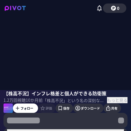
0
藤代宏一
【株高不況】インフレ格差と個人ができる防衛策
野嶋紗己子
もっと見る
1.2万
回視聴
10か月前
「株高不況」という名の深刻な経済現象。 現金を保有することへのリスク？ 過去の平成バブルとは何が違うのか？ 日銀の利上げがもたらす影響とは？ 個人ができる資産防衛のための具体的な戦略について第一生命経済研究所の藤代宏一氏に話を聞いた。 ＜ゲスト＞ 藤代宏一 | 第一生命経済研究所 主席エコノミスト 2005年に第一生命保険へ入社。 2010年、内閣府へ出向し経済財政分析を担当。 月例経済報告の作成にも携わる。 その後、第一生命経済研究所へ転籍。 2015年に主任エコノミスト就任。2023年より現職。 ▼参考書籍 『株高不況』
フォロー
評価
保存
ダウンロード
共有