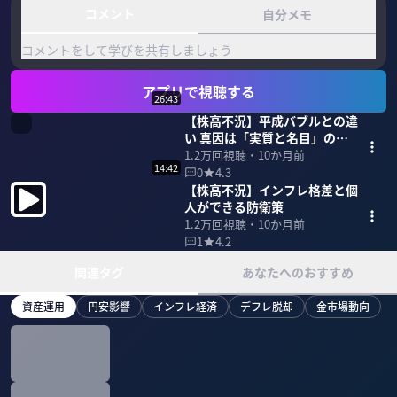
コメント
自分メモ
コメントをして学びを共有しましょう
アプリで視聴する
26:43
【株高不況】平成バブルとの違
い 真因は「実質と名目」の乖
離
1.2万
回視聴・
10か月前
14:42
0
4.3
【株高不況】インフレ格差と個
人ができる防衛策
1.2万
回視聴・
10か月前
1
4.2
関連タグ
あなたへのおすすめ
資産運用
円安影響
インフレ経済
デフレ脱却
金市場動向