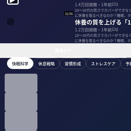
1.4万
回視聴・
1年前
3
20〜30代の若さでカバーができな
32:56
に休養を取るべきなのか？睡眠、ホ
休養の質を上げる「1
「明日から元...
1.2万
回視聴・
1年前
0
20〜30代の若さでカバーができな
に休養を取るべきなのか？睡眠、ホ
「明日から元...
関連タグ
快眠科学
休息戦略
習慣形成
ストレスケア
予