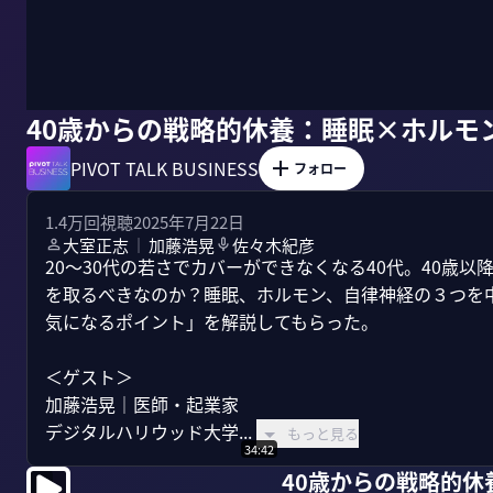
40歳からの戦略的休養：睡眠×ホルモ
PIVOT TALK BUSINESS
フォロー
1.4万
回視聴
2025年7月22日
大室正志
加藤浩晃
佐々木紀彦
｜
20〜30代の若さでカバーができなくなる40代。40歳
を取るべきなのか？睡眠、ホルモン、自律神経の３つを
気になるポイント」を解説してもらった。

＜ゲスト＞

加藤浩晃｜医師・起業家

デジタルハリウッド大学...
もっと見る
34:42
40歳からの戦略的