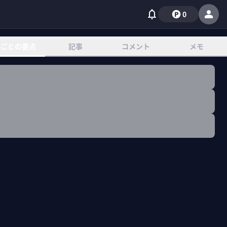
0
章ごとの要点
記事
コメント
メモ