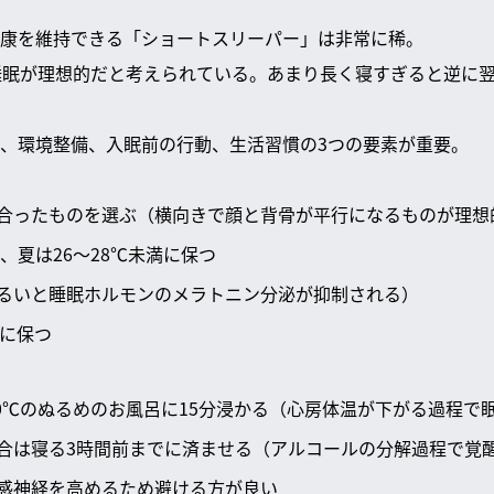
康を維持できる「ショートスリーパー」は非常に稀。
睡眠が理想的だと考えられている。あまり長く寝すぎると逆に
、環境整備、入眠前の行動、生活習慣の3つの要素が重要。
合ったものを選ぶ（横向きで顔と背骨が平行になるものが理想
℃、夏は26～28℃未満に保つ
るいと睡眠ホルモンのメラトニン分泌が抑制される）
度に保つ
～40℃のぬるめのお風呂に15分浸かる（心房体温が下がる過程で
合は寝る3時間前までに済ませる（アルコールの分解過程で覚
感神経を高めるため避ける方が良い