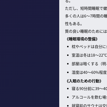
る。
ただし、短時間睡眠で健
多くの人は6～7時間の
性もある。
質の良い睡眠のためには
《睡眠環境の整備》
枕やベッドは自分に
室温は冬は18～22
部屋は暗くする（明
湿度は40～60%程
《入眠のための行動》
寝る90分前に39
アルコールを飲む場
就寝前のサウナは交