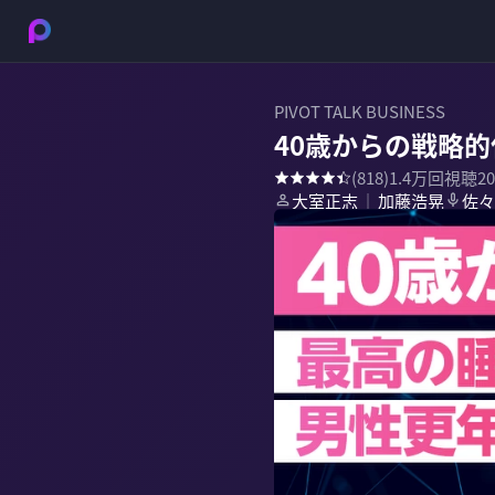
PIVOT TALK BUSINESS
40歳からの戦略
(
818
)
1.4万
回視聴
2
大室正志
加藤浩晃
佐々
｜