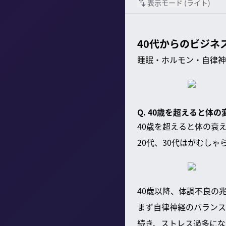
表示モード (
ライト
)
40代からのビジネ
睡眠・ホルモン・自律神
Q. 40歳を超えると体
40歳を超えると体の衰
20代、30代はがむし
40歳以降、体調不良の
まず自律神経のバランス
続き、ストレス過多にな