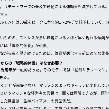
。リモートワークの普及で通勤による運動量も減少している。
する。
ルモン）は30歳をピークに毎年約1～2%ずつ低下していく。さ
いものの、ストレスが多い環境にいる人ほど早く現れる傾向が
には「戦略的休養」が必要。
ながら長く働き続けるために、体調が悪化する前に適切な休養
40代からの「戦略的休養」はなぜ必要？
5歳定年が一般的だった。そのモデルでは「猛烈サラリーマン
きた。
働くことが前提となり、マラソンのようなキャリアに変化して
というマッチョな経営者の言葉は一面では理解できるが、医学
うした発言は「生存バイアス」の典型例だ。
た人だけが声を上げているが、実際に体を壊したり過労死した