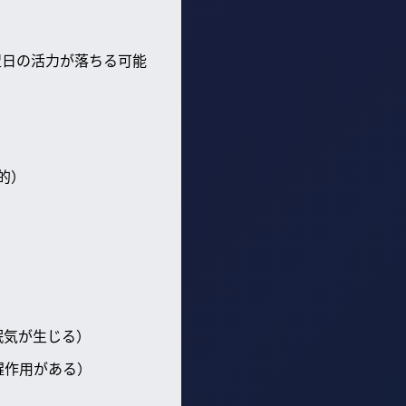
翌日の活力が落ちる可能
的）
眠気が生じる）
醒作用がある）