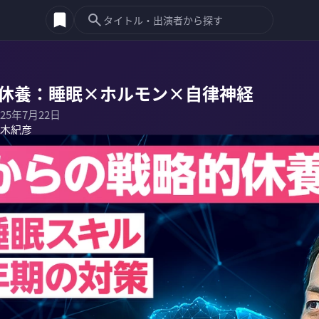
的休養：睡眠×ホルモン×自律神経
025年7月22日
木紀彦