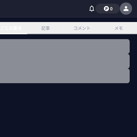
0
章ごとの要点
記事
コメント
メモ