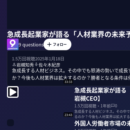
急成長起業家が語る「人材業界の未来予
9 questions
フォロー
1.5万
回視聴
2025年1月18日
岩槻知秀
佐々木紀彦
急成長する人材ビジネス。その中でも怒涛の勢いで成長
か？今後も人材業界は拡大するのか？勝者となる条件は何
33:33
急成長起業家が語る
岩槻CEO】
1.5万
回視聴・
1年前
0
急成長する人材ビジネス。その中で
23:43
るのか？今後も人材業界は拡大する
外国人労働者市場の未
に聞いた。