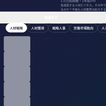
1.0万
回視聴・
1年前
0
急成長する人材ビジネス。その中で
るのか？今後も人材業界は拡大する
に聞いた。
関連タグ
人材戦略
人材獲得
戦略人事
労働市場動向
人