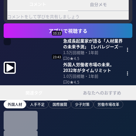
コメント
自分メモ
コメントをして学びを共有しましょう
アプリで視聴する
33:33
急成長起業家が語る「人材業界
の未来予測」【レバレジーズ岩
槻CEO】
1.5万
回視聴・
1年前
23:43
0
4.5
外国人労働者市場の未来。
2032年がタイムリミット
1.0万
回視聴・
1年前
0
4.5
関連タグ
あなたへのおすすめ
外国人材
人手不足
国際展開
少子対策
労働市場改革