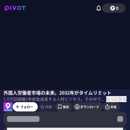
0
岩槻知秀
外国人労働者市場の未来。2032年がタイムリミット
佐々木紀彦
もっと見る
1.0万
回視聴
1年前
急成長する人材ビジネス。その中でも怒涛の勢いで成長するのが、レバレジーズだ。なぜ急成長しているのか？今後も人材業界は拡大するのか？勝者となる条件は何か？レバレジーズ創業者の岩槻知秀CEOに聞いた。
フォロー
評価
保存
ダウンロード
共有