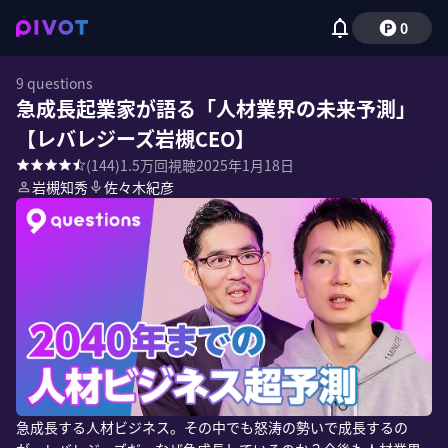
0
9 questions
急成長起業家が語る「人材業界の未来予測」
【レバレジーズ岩槻CEO】
(
144
)
1.5万
回視聴
2025年1月18日
岩槻知秀
佐々木紀彦
急成長する人材ビジネス。その中でも怒涛の勢いで成長するの