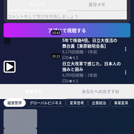
コメント
自分メモ
コメントをして学びを共有しましょう
アプリで視聴する
33:43
5年で株価4倍。日立大復活の
舞台裏【東原敏昭会長】
8,176
回視聴・
1年前
20:22
0
4.5
日立大改革で感じた、日本人の
強みと弱み
6,095
回視聴・
1年前
0
4.5
関連タグ
あなたへのおすすめ
経営哲学
グローバルビジネス
変革思考
企業統治
事業変革