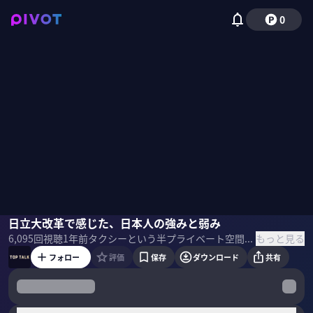
0
東原敏昭
日立大改革で感じた、日本人の強みと弱み
佐々木紀彦
もっと見る
6,095
回視聴
1年前
タクシーという半プライベート空間を舞台に、PIVOT MC陣が企業トップへ独占インタビュー。普段とは違う環境の中で「会社の変革」「新サービスの開始」「新社長誕生」など、経営者の生の声を引き出す。 ＜ゲスト＞ ・東原敏昭｜日立製作所 会長 1977年 日立製作所入社。 日立パワーヨーロッパ社プレジデント、日立プラントテクノロジー社長を経て 2014年 社長兼COO、2016年 社長兼CEO、2021年会長兼CEOに就任。2022年から現職。
フォロー
評価
保存
ダウンロード
共有