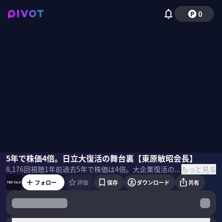
0
東原敏昭
5年で株価4倍。日立大復活の舞台裏【東原敏昭会長】
佐々木紀彦
もっと見る
8,176
回視聴
1年前
過去5年で株価は4倍。大企業復活の象徴と言われる日立製作所。倒産の危機からどう復活し、世界一を狙う企業へと脱皮できたのか？CEO、会長として“日立復活”へと導いた東原敏昭氏に「大企業病の克服」と「成長企業への脱皮」をテーマに話を聞いた。 ＜ゲスト＞ ・東原敏昭｜日立製作所 会長 1977年 日立製作所入社。 日立パワーヨーロッパ社プレジデント、日立プラントテクノロジー社長を経て 2014年 社長兼COO、2016年 社長兼CEO、2021年会長兼CEOに就任。2022年から現職。 ＜目次＞
フォロー
評価
保存
ダウンロード
共有