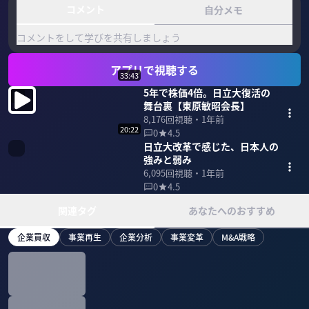
コメント
自分メモ
コメントをして学びを共有しましょう
アプリで視聴する
33:43
5年で株価4倍。日立大復活の
舞台裏【東原敏昭会長】
8,176
回視聴・
1年前
20:22
0
4.5
日立大改革で感じた、日本人の
強みと弱み
6,095
回視聴・
1年前
0
4.5
関連タグ
あなたへのおすすめ
企業買収
事業再生
企業分析
事業変革
M&A戦略