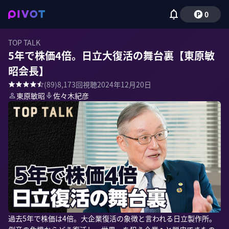
0
TOP TALK
5年で株価4倍。日立大復活の舞台裏【東原敏
昭会長】
(
89
)
8,173
回視聴
2024年12月20日
東原敏昭
佐々木紀彦
過去5年で株価は4倍。大企業復活の象徴と言われる日立製作所。