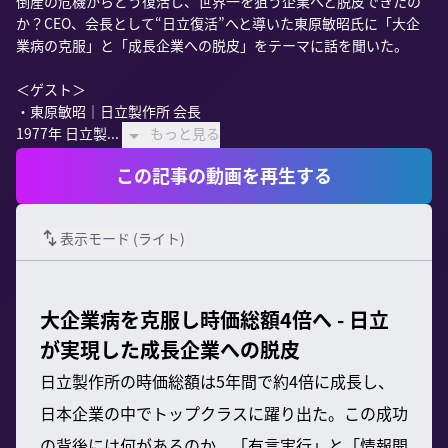
倒産の危機からどう復活し、世界一を狙う企業へと脱皮できたの
か？CEO、会長として“日立復活”へと導いた東原敏昭氏に「大企
業病の克服」と「成長企業への脱皮」をテーマに話を聞いた。

＜ゲスト＞

・東原敏昭｜日立製作所 会長

1977年 日立製...
もっと見る
この記事の動画を再生する
表示モード (
ライト
)
大企業病を克服し時価総額4倍へ - 日立
が実現した成長企業への脱皮
日立製作所の時価総額は5年間で約4倍に成長し、
日本企業の中でトップクラスに躍り出た。この成功
の背後には何があるのか。「有言実行」と「情報開