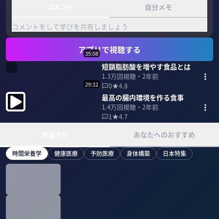
コメント
自分メモ
コメントをして学びを共有しましょう
アプリで視聴する
35:08
短鎖脂肪酸を増やす食品とは
1.3万
回視聴・
2年前
29:32
0
4.8
最高の腸内環境を作る食事
1.4万
回視聴・
2年前
1
4.7
関連タグ
あなたへのおすすめ
時間栄養学
健康医療
予防医療
身体構築
日本特集