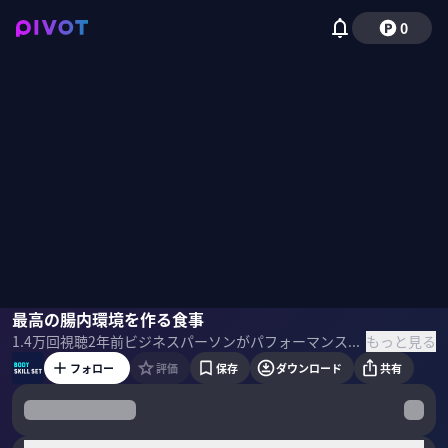
0
國澤純
最高の腸内環境を作る食事
国山ハセン
もっと見る
1.4万
回視聴
2年前
ビジネスパーソンがパフォーマンスを最大限かつ安定的に発揮するために必要なカラダ・心の鍛え方を一流から学ぶ。今回は「最強の腸の作り方」を國澤純さんから解説していただきます。 ＜ゲスト＞ 國澤 純 国立研究開発法人 医薬基盤・健康・栄養研究所 副所長 ヘルス・メディアカル微生物研究センター長
フォロー
評価
保存
ダウンロード
共有