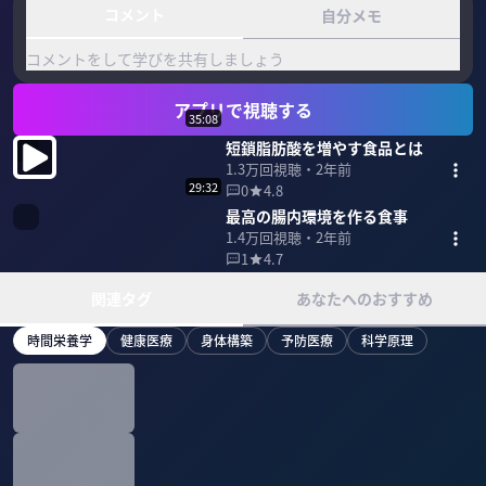
コメント
自分メモ
コメントをして学びを共有しましょう
アプリで視聴する
35:08
短鎖脂肪酸を増やす食品とは
1.3万
回視聴・
2年前
29:32
0
4.8
最高の腸内環境を作る食事
1.4万
回視聴・
2年前
1
4.7
関連タグ
あなたへのおすすめ
時間栄養学
健康医療
身体構築
予防医療
科学原理