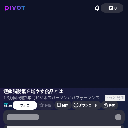
0
國澤純
短鎖脂肪酸を増やす食品とは
国山ハセン
もっと見る
1.3万
回視聴
2年前
ビジネスパーソンがパフォーマンスを最大限かつ安定的に発揮するために必要なカラダ・心の鍛え方を一流から学ぶ。今回は「最強の腸の作り方」を國澤純さんから解説していただきます。 ＜ゲスト＞ 國澤 純 国立研究開発法人 医薬基盤・健康・栄養研究所 副所長 ヘルス・メディアカル微生物研究センター長 ＜目次＞
フォロー
評価
保存
ダウンロード
共有