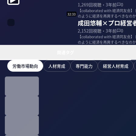
1,269
回視聴・
3年前
0
【collaborated with 
32:33
のように経済を再興するべきなのか
成田悠輔×プロ経営
2,152
回視聴・
3年前
0
【collaborated with 
のように経済を再興するべきなのか
関連タグ
労働市場動向
人材育成
専門能力
経営人材育成