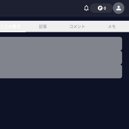
0
章ごとの要点
記事
コメント
メモ