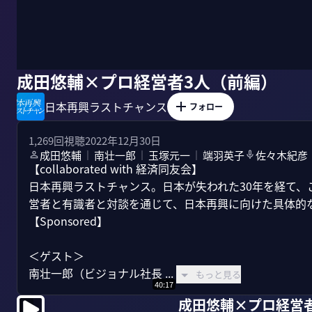
成田悠輔×プロ経営者3人（前編）
日本再興ラストチャンス
フォロー
1,269
回視聴
2022年12月30日
成田悠輔
南壮一郎
玉塚元一
端羽英子
佐々木紀彦
｜
｜
｜
【collaborated with 経済同友会】

日本再興ラストチャンス。日本が失われた30年を経て
営者と有識者と対談を通じて、日本再興に向けた具体的な
【Sponsored】

＜ゲスト＞

南壮一郎（ビジョナル社長 ...
もっと見る
40:17
成田悠輔×プロ経営