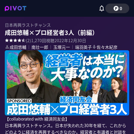
0
日本再興ラストチャンス
成田悠輔×プロ経営者3人（前編）
(
2
)
1,270
回視聴
2022年12月30日
成田悠輔
｜
南壮一郎
｜
玉塚元一
｜
端羽英子
佐々木紀彦
【collaborated with 経済同友会】

日本再興ラストチャンス。日本が失われた30年を経て、これから
どのように経済を再興するべきなのか。経営者と有識者と対談を