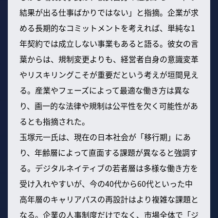
結果が出る仕事ばかりではない」と指摘。企業が求
める長期的なコミットメントを考えれば、単純な1
年契約では成立しない事業もあると語る。彼女の言
葉からは、規制変更よりも、経営者自身の意識変革
やリスキリングこそが重要だという考えが垣間見え
る。産業やフェーズによって最適な働き方は異な
り、画一的な法律や規制は公平性を欠く可能性があ
るとも指摘された。
玉塚元一氏は、現在の日本社会が「移行期」にあ
り、年齢層によって直面する課題が異なると強調す
る。デジタルネイティブの若者層は多様な働き方を
受け入れやすいが、今の40代から60代といった中
高年層のキャリアパスの再設計はより複雑な課題と
なる。企業の人事制度だけでなく、市場全体で「ジ