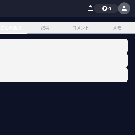
0
章ごとの要点
記事
コメント
メモ