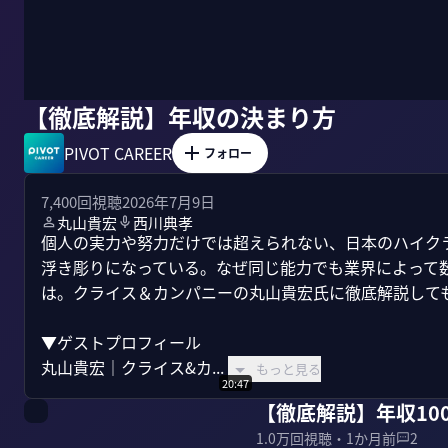
【徹底解説】年収の決まり方
PIVOT CAREER
フォロー
7,400
回視聴
2026年7月9日
丸山貴宏
西川典孝
個人の実力や努力だけでは超えられない、日本のハイク
浮き彫りになっている。なぜ同じ能力でも業界によって
は。クライス＆カンパニーの丸山貴宏氏に徹底解説しても
▼ゲストプロフィール

丸山貴宏｜クライス&カ...
もっと見る
20:47
【徹底解説】年収10
1.0万
回視聴・
1か月前
2