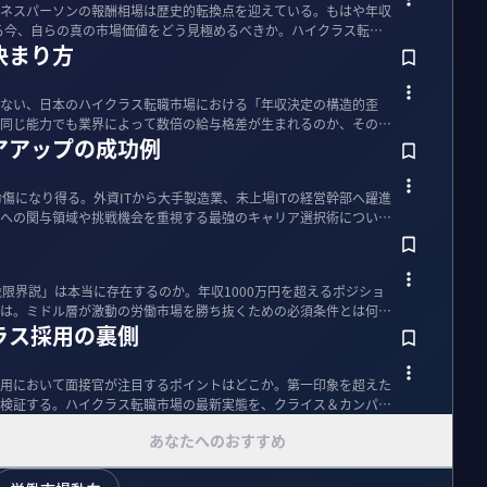
ネスパーソンの報酬相場は歴史的転換点を迎えている。もはや年収
れる今、自らの真の市場価値をどう見極めるべきか。ハイクラス転職
決まり方
ない、日本のハイクラス転職市場における「年収決定の構造的歪
同じ能力でも業界によって数倍の給与格差が生まれるのか、そのメ
アアップの成功例
傷になり得る。外資ITから大手製造業、未上場ITの経営幹部へ躍進
への関与領域や挑戦機会を重視する最強のキャリア選択術につい
歳限界説」は本当に存在するのか。年収1000万円を超えるポジショ
は。ミドル層が激動の労働市場を勝ち抜くための必須条件とは何
ラス採用の裏側
用において面接官が注目するポイントはどこか。第一印象を超えた
検証する。ハイクラス転職市場の最新実態を、クライス＆カンパニ
あなたへのおすすめ