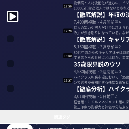
物価高と人材流動化が進む中、ビジ
17:56
1000万円は高収入ではないとさ
【徹底解説】年収の
市場の最前線で...
7,400
回視聴・
4週間前
4
個人の実力や努力だけでは超えられ
17:28
み」が浮き彫りになっている。なぜ
【徹底解説】キャリ
カニズムとは。クラ...
5,160
回視聴・
3週間前
2
30代中盤からのキャリア迷子は致命
15:00
する者たちの共通点とは何か。事業
35歳限界説のウソ
て、ハイクラ...
4,580
回視聴・
2週間前
0
ハイクラス転職市場において「35
17:27
ンで選考が長期化する残酷な真実と
【徹底分析】ハイク
か。ハイクラス...
3,018
回視聴・
5日前
2
経営層・ミドルマネジメント層の採
第二印象の影響力と評価の分岐点を
ー代表取締役社長...
関連タグ