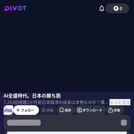
0
ローバート・フェルドマン
AI全盛時代。日本の勝ち筋
佐々木紀彦
もっと見る
7,263
回視聴
1か月前
日本経済の成長は本物なのか？黄金時代到来のためにはどんな改革が必要なのか？モルガン・スタンレーMUFG証券シニア・アドバイザーのローバート・フェルドマン氏に聞いた。 ＜ゲスト＞ ロバート・A・フェルドマン｜モルガン・スタンレーMUFG証券 シニア・アドバイザー マサチューセッツ工科大経済学博士。野村総研や日銀、ＩＭＦ等を経て1998年モルガン・スタンレー証券に入社、チーフエコノミストを歴任し現職。2017年より東京理科大で教鞭を執り国際派として活躍。 ＜目次＞
フォロー
評価
保存
ダウンロード
共有