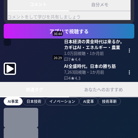
コメント
自分メモ
コメントをして学びを共有しましょう
アプリで視聴する
36:44
日本経済の黄金時代は来るか。
カギはAI・エネルギー・農業
1.0万
回視聴・
1か月前
26:29
7
4.4
AI全盛時代。日本の勝ち筋
7,263
回視聴・
1か月前
4
4.3
関連タグ
あなたへのおすすめ
AI事業
日本技術
イノベーション
AI変革
技術革新