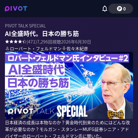
0
PIVOT TALK SPECIAL
AI全盛時代。日本の勝ち筋
(
471
)
7,296
回視聴
2026年6月30日
ローバート・フェルドマン
佐々木紀彦
日本経済の成長は本物なのか？黄金時代到来のためにはどんな改
革が必要なのか？モルガン・スタンレーMUFG証券シニア・アド
バイザーのローバート・フェルドマン氏に聞いた。
