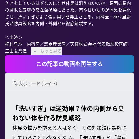
ケアをしているはずなのになぜ体臭は消えないのか。原因は腸内
の腐敗と皮膚の常在菌破壊にあった。肉や甘いものが体臭を悪化
させ、洗いすぎがより強い臭いを発生させる。内科医・桐村里紗
氏が防臭戦略を内側・外側から徹底解説する。

＜出演＞

桐村里紗　内科医／認定産業医／天籟株式会社 代表取締役医師

三田友梨佳...
もっと見る
この記事の動画を再生する
表示モード (
ライト
)
「洗いすぎ」は逆効果？体の内側から臭
わない体を作る防臭戦略
体臭の悩みを抱える人は多く、その対策法は誤解さ
れていることも少なくない。「洗いすぎ」や「殺菌