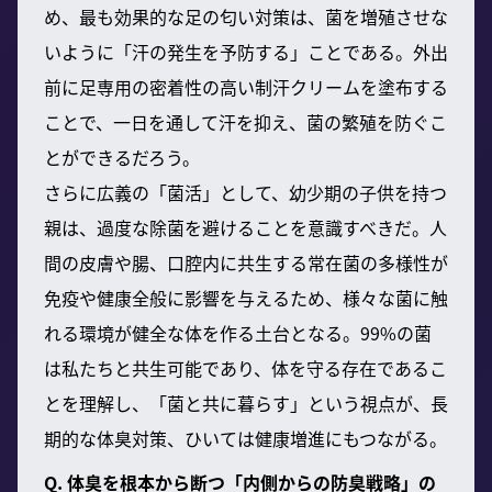
め、最も効果的な足の匂い対策は、菌を増殖させな
いように「汗の発生を予防する」ことである。外出
前に足専用の密着性の高い制汗クリームを塗布する
ことで、一日を通して汗を抑え、菌の繁殖を防ぐこ
とができるだろう。
さらに広義の「菌活」として、幼少期の子供を持つ
親は、過度な除菌を避けることを意識すべきだ。人
間の皮膚や腸、口腔内に共生する常在菌の多様性が
免疫や健康全般に影響を与えるため、様々な菌に触
れる環境が健全な体を作る土台となる。99%の菌
は私たちと共生可能であり、体を守る存在であるこ
とを理解し、「菌と共に暮らす」という視点が、長
期的な体臭対策、ひいては健康増進にもつながる。
Q. 体臭を根本から断つ「内側からの防臭戦略」の