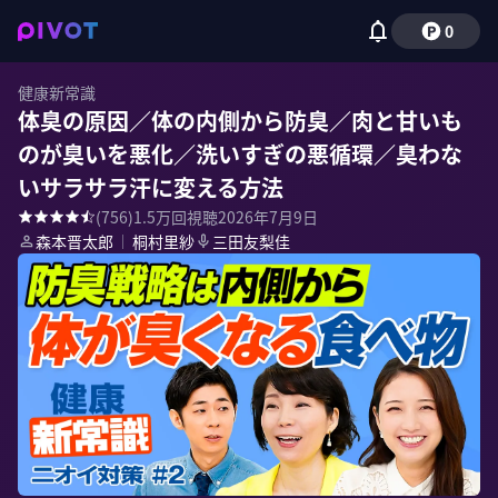
0
健康新常識
体臭の原因／体の内側から防臭／肉と甘いも
のが臭いを悪化／洗いすぎの悪循環／臭わな
いサラサラ汗に変える方法
(
756
)
1.5万
回視聴
2026年7月9日
森本晋太郎
｜
桐村里紗
三田友梨佳