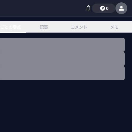
0
章ごとの要点
記事
コメント
メモ