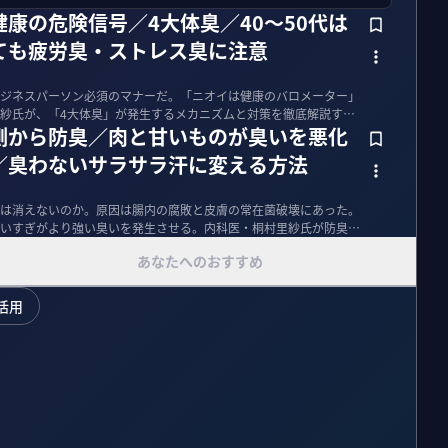
康の危険信号／4大体臭／40～50代は
ても疲労臭・ストレス臭に注意
ジネスパーソン必須のマナーだ。「ニオイは健康のバロメーター」
紗氏が、「4大体臭」が発生するメカニズムと対策を徹底解説す
側から防臭／肉と甘いものが臭いを悪化
／臭わないサラサラ汗に変える方法
は消えないのか。原因は腸内の腐敗と皮膚の常在菌破壊にあった。
いすぎがより強い臭いを発生させる。内科医・桐村里紗氏が防臭戦
あなたへのおすすめ
活用