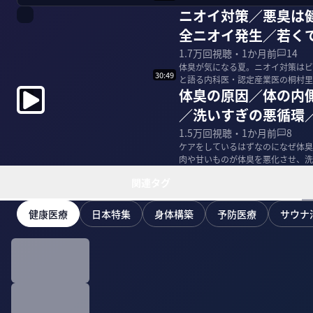
ニオイ対策／悪臭は健
全ニオイ発生／若く
1.7万
回視聴・
1か月前
14
体臭が気になる夏。ニオイ対策はビ
30:49
と語る内科医・認定産業医の桐村里
体臭の原因／体の内
る。 ＜出演＞ ...
／洗いすぎの悪循環
1.5万
回視聴・
1か月前
8
ケアをしているはずなのになぜ体臭
肉や甘いものが体臭を悪化させ、洗
略を内側・外側か...
関連タグ
健康医療
日本特集
身体構築
予防医療
サウナ