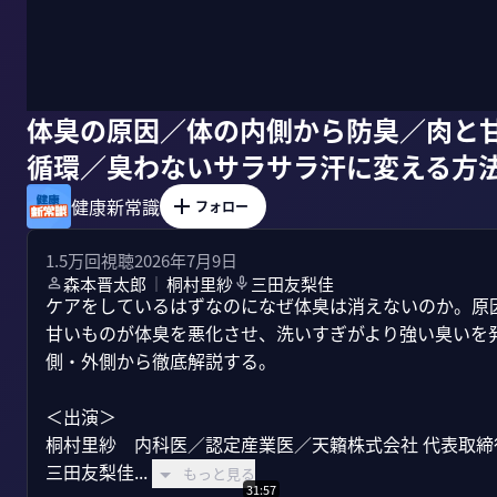
体臭の原因／体の内側から防臭／肉と
循環／臭わないサラサラ汗に変える方
健康新常識
フォロー
1.5万
回視聴
2026年7月9日
森本晋太郎
桐村里紗
三田友梨佳
｜
ケアをしているはずなのになぜ体臭は消えないのか。原
甘いものが体臭を悪化させ、洗いすぎがより強い臭いを
側・外側から徹底解説する。

＜出演＞

桐村里紗　内科医／認定産業医／天籟株式会社 代表取締役
三田友梨佳...
もっと見る
31:57