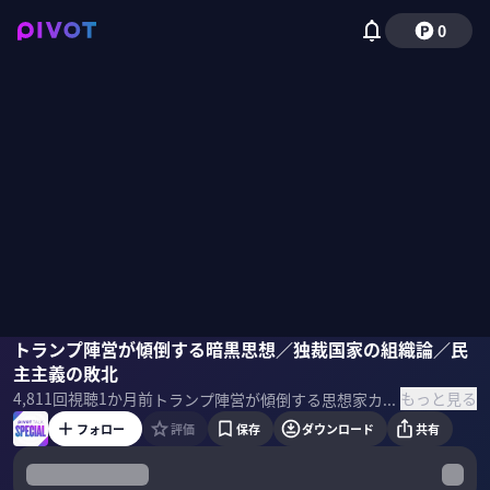
0
加藤喜之
トランプ陣営が傾倒する暗黒思想／独裁国家の組織論／民
カーティス・ヤーヴィン
主主義の敗北
もっと見る
4,811
回視聴
1か月前
トランプ陣営が傾倒する思想家カーティス・ヤーヴィン。過激な「民主主義批判」と「独裁政治の肯定」を掲げる彼の真意に、宗教学者の加藤喜之が迫る。前編のテーマは、ヤーヴィンが考える「独裁制」について。 ＜出演者＞ 加藤喜之｜宗教学者 カーティス・ヤーヴィン｜思想家 実業家 ブラウン大卒。2010年代に台頭した新反動主義や暗黒啓蒙を代表する論客で「テック右派の教祖」。25年にトランプ氏の祝賀会に出席。13年には分散型ネット企業を設立しピーター・ティール氏のファンドから出資を受けている。 ＜参考書籍＞ 『ネオ君主 論民主主義の敗北とテック右派の時代』 カーティス・ヤーヴィン（著）PHP研究所（刊）
フォロー
評価
保存
ダウンロード
共有