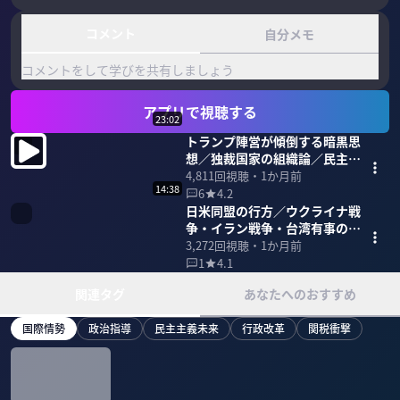
コメント
自分メモ
コメントをして学びを共有しましょう
アプリで視聴する
23:02
トランプ陣営が傾倒する暗黒思
想／独裁国家の組織論／民主主
義の敗北
4,811
回視聴・
1か月前
14:38
6
4.2
日米同盟の行方／ウクライナ戦
争・イラン戦争・台湾有事のそ
の先
3,272
回視聴・
1か月前
1
4.1
関連タグ
あなたへのおすすめ
国際情勢
政治指導
民主主義未来
行政改革
関税衝撃