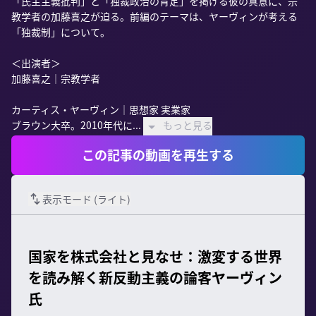
「民主主義批判」と「独裁政治の肯定」を掲げる彼の真意に、宗
教学者の加藤喜之が迫る。前編のテーマは、ヤーヴィンが考える
「独裁制」について。

＜出演者＞

加藤喜之｜宗教学者

カーティス・ヤーヴィン｜思想家 実業家

ブラウン大卒。2010年代に...
もっと見る
この記事の動画を再生する
表示モード (
ライト
)
国家を株式会社と見なせ：激変する世界
を読み解く新反動主義の論客ヤーヴィン
氏