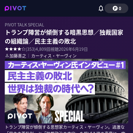
0
PIVOT TALK SPECIAL
トランプ陣営が傾倒する暗黒思想／独裁国家
の組織論／民主主義の敗北
(
353
)
4,809
回視聴
2026年6月19日
加藤喜之
｜
カーティス・ヤーヴィン
トランプ陣営が傾倒する思想家カーティス・ヤーヴィン。過激な