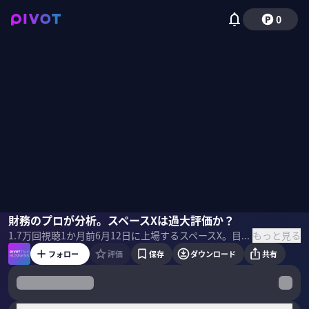
0
田中慎一
財務のプロが分析。スペースXは過大評価か？
佐々木紀彦
もっと見る
1.7万
回視聴
1か月前
6月12日に上場するスペースX。目論見書から読み取れるスペースXの実態とは？財務戦略アドバイザーの田中慎一氏に分析してもらった。 ▼プロフィール 田中慎一｜財務戦略アドバイザー・インテグリティ代表 1972年東京都生まれ。慶応義塾大学経済学部卒業後、監査法人太田昭和センチュリー（現あずさ監査法人）、大和証券SMBC、UBS証券などを経て現職 ＜目次＞
フォロー
評価
保存
ダウンロード
共有