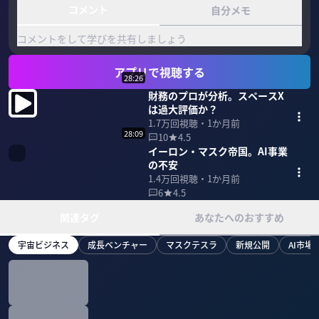
コメント
自分メモ
コメントをして学びを共有しましょう
アプリで視聴する
28:26
財務のプロが分析。スペースX
は過大評価か？
1.7万
回視聴・
1か月前
28:09
10
4.5
イーロン・マスク帝国。AI事業
の不安
1.4万
回視聴・
1か月前
6
4.5
関連タグ
あなたへのおすすめ
宇宙ビジネス
成長ベンチャー
マスクテスラ
新規公開
AI市場