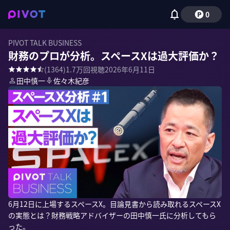
0
PIVOT TALK BUSINESS
財務のプロが分析。スペースXは過大評価か？
(
1364
)
1.7万
回視聴
2026年6月11日
田中慎一
佐々木紀彦
6月12日に上場するスペースX。目論見書から読み取れるスペースX
の実態とは？財務戦略アドバイザーの田中慎一氏に分析してもら
った。
