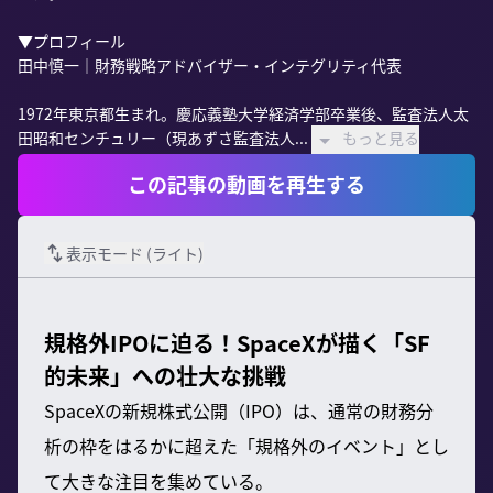
▼プロフィール

田中慎一｜財務戦略アドバイザー・インテグリティ代表

1972年東京都生まれ。慶応義塾大学経済学部卒業後、監査法人太
田昭和センチュリー（現あずさ監査法人...
もっと見る
この記事の動画を再生する
表示モード (
ライト
)
規格外IPOに迫る！SpaceXが描く「SF
的未来」への壮大な挑戦
SpaceXの新規株式公開（IPO）は、通常の財務分
析の枠をはるかに超えた「規格外のイベント」とし
て大きな注目を集めている。