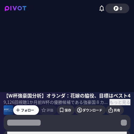
0
ミムラユウスケ
【W杯強豪国分析】オランダ：花嫁の脇役、目標はベスト4
佐々木紀彦
もっと見る
9,126
回視聴
1か月前
W杯の優勝候補である強豪国８カ国（フランス、スペイン、イングランド、ブラジル、アルゼンチン、ドイツ、ポルトガル、オランダ）。その戦術、特徴、フォーメーション、優勝の可能性を分析する。 ＜ゲスト＞ ミムラユウスケ｜スポーツライター 2006年7月にスポーツライターとしての活動をはじめ、2009年1月にドイツへ渡る。ドイツを中心にヨーロッパで取材。2016年9月22日より、拠点を再び日本に移す。 ＜目次＞
フォロー
評価
保存
ダウンロード
共有