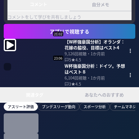
コメント
自分メモ
コメントをして学びを共有しましょう
アプリで視聴する
21:02
【W杯強豪国分析】オランダ：
花嫁の脇役、目標はベスト4
9,126
回視聴・
1か月前
23:06
5
4.5
W杯強豪国分析：ドイツ。予想
はベスト８
6,104
回視聴・
1か月前
3
4.5
関連タグ
あなたへのおすすめ
アスリート評価
ブンデスリーグ動向
スポーツ分析
チームマネジ