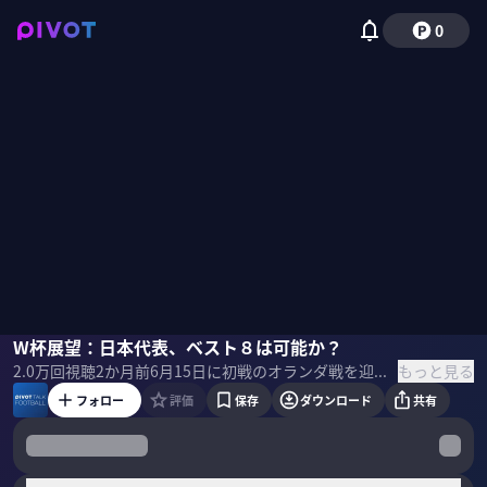
0
ミムラユウスケ
W杯展望：日本代表、ベスト８は可能か？
垣内一之
中西哲生
小澤一郎
木崎伸也
Leothefo
もっと見る
2.0万
回視聴
2か月前
6月15日に初戦のオランダ戦を迎える日本代表。史上初のベスト８を達成できるのか？世界を驚かす日本人選手は誰か？6人の論客に展望してもらった。 ＜ゲスト＞ ミムラユウスケ｜スポーツライター 2006年7月にスポーツライターとしての活動をはじめ、2009年1月にドイツへ渡る。ドイツを中心にヨーロッパで取材。2016年9月22日より、拠点を再び日本に移す。 垣内一之｜スポーツニッポン記者 1998年にイタリアに移住し、約8年間、中田英寿、中村俊輔、柳沢敦ら日本人選手を中心にセリエAを取材。2006年のドイツW杯後に帰国し、現在はスポニチで取材を続けている。 中西哲生｜スポーツジャーナリスト 愛知県出身。同志社大学卒業後、Jリーグの名古屋グランパスエイトに入団。97年に川崎フロンターレに移籍し、99年には主将としてJ2優勝とJ1昇格に貢献した。サッカー選手パーソナルコーチとして、永里優季（2012～）、久保建英（2013～）、中井卓大（2018～）、斉藤光毅（2020～）を指導。2023年4月1日から筑波大学蹴球部テクニカルアドバイザーも務め、大学生と大学院生の指導に当たっている。 小澤一郎｜サッカージャーナリスト 1977年、京都府生まれ。早稲田大学教育学部卒業後、社会人経験を経て渡西。2010年までバレンシアで5年間活動。2024年6月からは家族で再びスペインに移住。 木崎伸也｜スポーツライター 1975年、東京都生まれ。2002年夏にオランダへ移住。翌2003年から6年間、ドイツを拠点に欧州サッカーを取材。スポーツ誌『Number』はじめ、各メディアに寄稿。最新刊は小説『アイム・ブルー』。2018年10月よりサッカーカンボジア代表のスタッフに。 Leo the football｜シュワーボ東京監督 1986年福島生まれ。YouTubeのチャンネル登録者数は30万人を超える。自身で立ち上げた東京都社会人サッカーチーム「シュワーボ東京」の代表監督。 ＜目次＞
フォロー
評価
保存
ダウンロード
共有