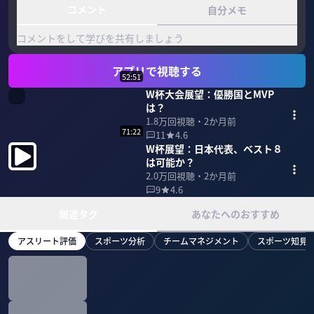
コメント
自分メモ
コメントをして学びを共有しましょう
アプリで視聴する
52:51
W杯大会展望：優勝国とMVP
は？
1.8万
回視聴・
2か月前
71:22
11
4.6
W杯展望：日本代表、ベスト８
は可能か？
2.0万
回視聴・
2か月前
9
4.6
関連タグ
あなたへのおすすめ
アスリート評価
スポーツ分析
チームマネジメント
スポーツ知見