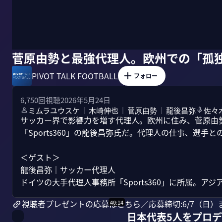
菅原由勢と最強代理人。欧州での「孤
PIVOT TALK FOOTBALL
フォロー
6,750
回視聴
2026年5月24日
ミムラユウスケ
木崎伸也
菅原由勢
龍後昌弥
佐々
｜
｜
｜
サッカー界で影響力を増す代理人。欧州に住み、菅原由
「Sports360」の龍後昌弥氏だ。代理人の仕事、選手
＜ゲスト＞

龍後昌弥｜サッカー代理人

ドイツの大手代理人事務所「Sports360」に所属。アジア部
視聴者プレゼントの応募はこちら／応募締切:6/7（日）
40:14
日本代表5人をプロ