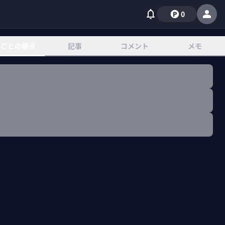
0
章ごとの要点
記事
コメント
メモ