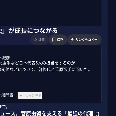
独」が成長につながる
評価
保存
リンクをコピー
木紀彦
勢選手など日本代表5人の担当をするのが
との関係などについて、龍後氏と菅原選手に聞いた。

門責...
もっと見る
まで。
デュース。菅原由勢を支える「最強の代理