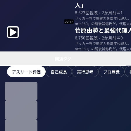
人」
8,323
回視聴・
2か月前
1
サッカー界で影響力を増す代理人。
22:17
orts360」の龍後昌弥氏だ。代
菅原由勢と最強代理
＜ゲ...
6,750
回視聴・
2か月前
0
サッカー界で影響力を増す代理人。
orts360」の龍後昌弥氏だ。代
＜ゲ...
関連タグ
アスリート評価
自己成長
実行思考
プロ意識