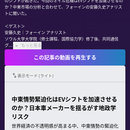
のシフトが起きた。今回のオイル危機はEVシフトを加速させるの
か？中東市場の分析と合わせて、フォーインの安藤久史アナリス
トに聞いた。

＜ゲスト＞

安藤久史｜フォーイン アナリスト

ソウル大学大学院（修士課程、国際協力学）修了後、共同通信
グ...
もっと見る
この記事の動画を再生する
表示モード (
ライト
)
中東情勢緊迫化はEVシフトを加速させる
のか？日本車メーカーを揺るがす地政学
リスク
世界経済の不透明感が高まる中、中東情勢の緊迫化