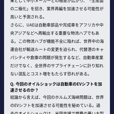
果として中小メーカーとの格差が広がり、「生産面
の二極化」を招き、業界再編を加速させる可能性が
高いと予測される。
さらに、UAEは自動車部品や完成車をアフリカや中
央アジアなどへ再輸出する重要な物流ハブでもあ
る。この物流ハブが機能不全に陥れば、世界中の海
運会社が輸送ルートの変更を迫られ、代替港のキャ
パシティや倉庫の問題が発生するなど、自動車産業
だけでなく、全世界のサプライチェーンに計り知れ
ない混乱とコスト増をもたらす恐れがある。
Q. 今回のオイルショックは自動車のEVシフトを加
速させるのか？
結論から言えば、今回のホルムズ海峡問題は、世界
のEVシフトを加速させる可能性を秘めている。過
去のオイルショックは、米国市場で燃費の悪い大型