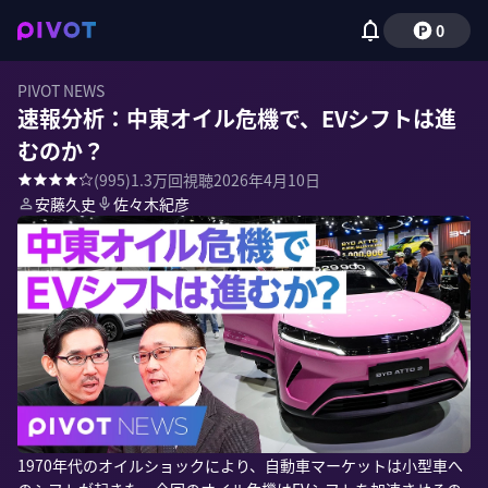
0
PIVOT NEWS
速報分析：中東オイル危機で、EVシフトは進
むのか？
(
995
)
1.3万
回視聴
2026年4月10日
安藤久史
佐々木紀彦
1970年代のオイルショックにより、自動車マーケットは小型車へ