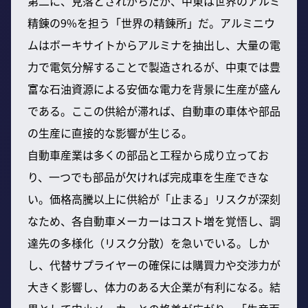
第二に、見落とされがちだが、中東は世界のアルミ
精錬の9%を担う「世界の精錬所」だ。アルミニウ
ムはボーキサイトからアルミナを抽出し、大量の電
力で電気分解することで製造されるが、中東では豊
富な石油資源による安価な電力を背景に生産が盛ん
である。ここの供給が滞れば、自動車の車体や部品
の生産に直接的な影響が生じる。
自動車産業は多くの部品と工程から成り立ってお
り、一つでも部品が欠ければ完成車を生産できな
い。価格高騰以上に供給が「止まる」リスクが深刻
なため、各自動車メーカーはコスト増を覚悟し、調
達先の多様化（リスク分散）を急いでいる。しか
し、代替サプライヤーの確保には購買力や交渉力が
大きく影響し、体力のある大企業が有利になる。結