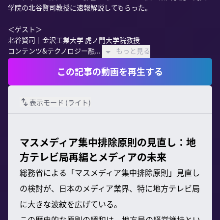
学院の北谷賢司教授に速報解説してもらった。

＜ゲスト＞

北谷賢司｜金沢工業大学 虎ノ門大学院教授

コンテンツ&テクノロジー融...
もっと見る
この記事の動画を再生する
表示モード (
ライト
)
マスメディア集中排除原則の見直し：地
方テレビ局再編とメディアの未来
総務省による「マスメディア集中排除原則」見直し
の検討が、日本のメディア業界、特に地方テレビ局
に大きな波紋を広げている。
この歴史的な原則の緩和は、地方局の経営維持とい