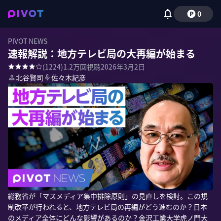
0
PIVOT NEWS
速報解説：地方テレビ局の大再編が始まる
(
1224
)
1.2万
回視聴
2026年3月2日
北谷賢司
佐々木紀彦
総務省が「マスメディア集中排除原則」の見直しを検討。この規
制改革が行われると、地方テレビ局の再編がどう進むのか？日本
のメディア全体にどんな影響があるのか？金沢工業大学虎ノ門大