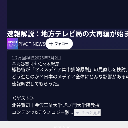
速報解説：地方テレビ局の大再編が始
PIVOT NEWS
フォロー
1.2万
回視聴
2026年3月2日
北谷賢司
佐々木紀彦
総務省が「マスメディア集中排除原則」の見直しを検討
どう進むのか？日本のメディア全体にどんな影響がある
速報解説してもらった。

＜ゲスト＞

北谷賢司｜金沢工業大学 虎ノ門大学院教授

コンテンツ&テクノロジー融...
もっと見る