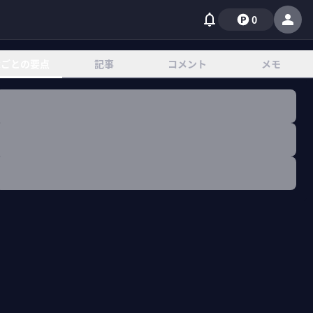
0
章ごとの要点
記事
コメント
メモ