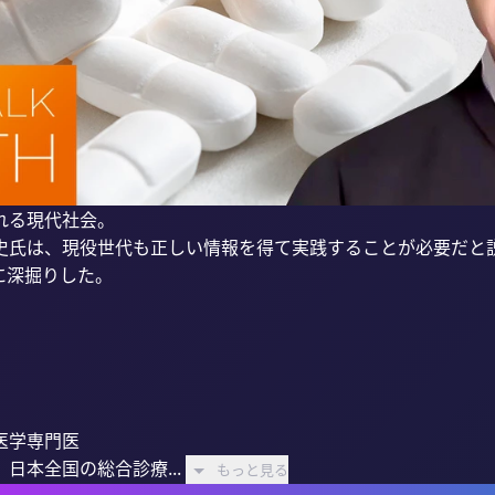
る現代社会。

史氏は、現役世代も正しい情報を得て実践することが必要だと説
に深掘りした。

学専門医

日本全国の総合診療...
もっと見る