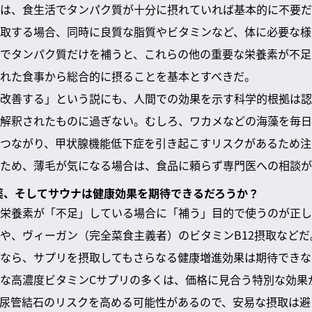
は、食生活でタンパク質が十分に摂れていれば基本的に不要だ
取する場合、同時に良質な脂質やビタミンなど、体に必要な様
でタンパク質だけを補うと、これらの他の重要な栄養素が不足
れた食事から総合的に摂ることを基本とすべきだ。
改善する」という説にも、人間での効果を示す科学的根拠は認
解釈されたものに過ぎない。むしろ、ワカメなどの海藻を毎日
つながり、甲状腺機能低下症を引き起こすリスクがあるため注
ため、薄毛が気になる場合は、食品に頼らず専門医への相談が
方薬、そしてサウナは健康効果を期待できるだろうか？
栄養素が「不足」している場合に「補う」目的で使うのが正し
や、ヴィーガン（完全菜食主義者）のビタミンB12摂取など
なら、サプリを摂取してもさらなる健康増進効果は期待できな
な高濃度ビタミンCサプリの多くは、価格に見合う特別な効果
尿管結石のリスクを高める可能性があるので、安易な摂取は避