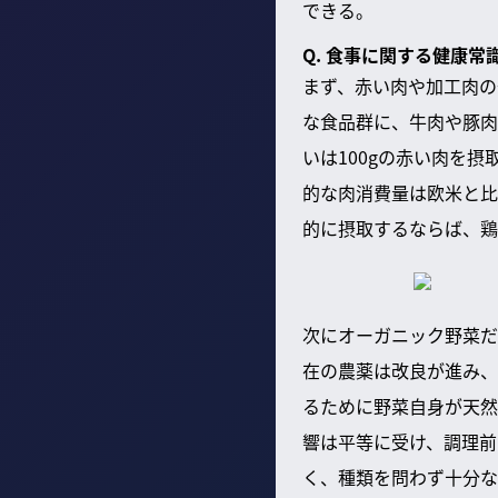
できる。
Q. 食事に関する健康
まず、赤い肉や加工肉の
な食品群に、牛肉や豚肉
いは100gの赤い肉を
的な肉消費量は欧米と比
的に摂取するならば、鶏
次にオーガニック野菜だ
在の農薬は改良が進み、
るために野菜自身が天然
響は平等に受け、調理前
く、種類を問わず十分な