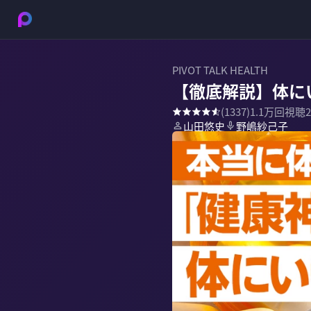
PIVOT TALK HEALTH
【徹底解説】体に
(
1337
)
1.1万
回視聴
山田悠史
野嶋紗己子