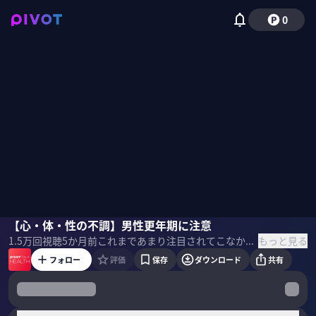
0
久末伸一
【心・体・性の不調】男性更年期に注意
西川典孝
もっと見る
1.5万
回視聴
5か月前
これまであまり注目されてこなかった「男性の更年期障害」。男性ホルモンの減少により、早い人では30〜40代から心・体・性の様々な不調が起きる可能性がある。主な症状や対策について、泌尿器科医の久末伸一氏に聞いた。 ＜ゲスト＞ 久末伸一｜泌尿器科医 恵佑会札幌病院 泌尿器科部長。日本泌尿器科学会指導医・専門医。泌尿器ロボット支援手術プロクター認定医。1995年、札幌医科大学卒。同大助教、帝京大講師、順天堂大准教授、千葉西総合病院泌尿器科部長、国際医療福祉大教授などを経て現職。 ＜目次＞
フォロー
評価
保存
ダウンロード
共有