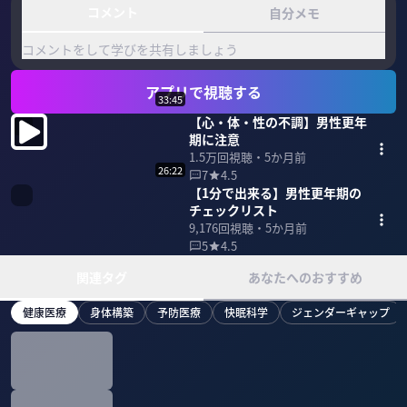
コメント
自分メモ
コメントをして学びを共有しましょう
アプリで視聴する
33:45
【心・体・性の不調】男性更年
期に注意
1.5万
回視聴・
5か月前
26:22
7
4.5
【1分で出来る】男性更年期の
チェックリスト
9,176
回視聴・
5か月前
5
4.5
関連タグ
あなたへのおすすめ
健康医療
身体構築
予防医療
快眠科学
ジェンダーギャップ