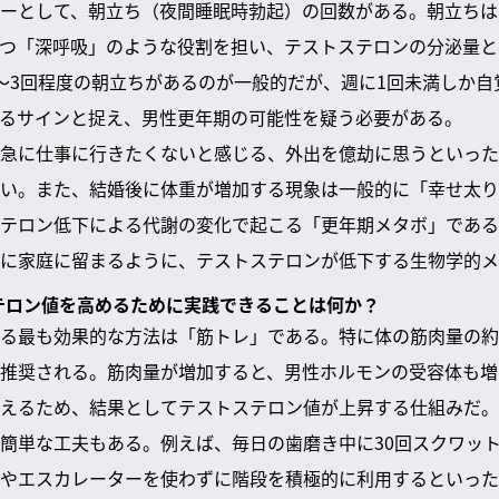
ーとして、朝立ち（夜間睡眠時勃起）の回数がある。朝立ちは
つ「深呼吸」のような役割を担い、テストステロンの分泌量と
〜3回程度の朝立ちがあるのが一般的だが、週に1回未満しか自
るサインと捉え、男性更年期の可能性を疑う必要がある。
急に仕事に行きたくないと感じる、外出を億劫に思うといった
い。また、結婚後に体重が増加する現象は一般的に「幸せ太り
テロン低下による代謝の変化で起こる「更年期メタボ」である
に家庭に留まるように、テストステロンが低下する生物学的メ
ステロン値を高めるために実践できることは何か？
る最も効果的な方法は「筋トレ」である。特に体の筋肉量の約
推奨される。筋肉量が増加すると、男性ホルモンの受容体も増
えるため、結果としてテストステロン値が上昇する仕組みだ。
簡単な工夫もある。例えば、毎日の歯磨き中に30回スクワッ
やエスカレーターを使わずに階段を積極的に利用するといった