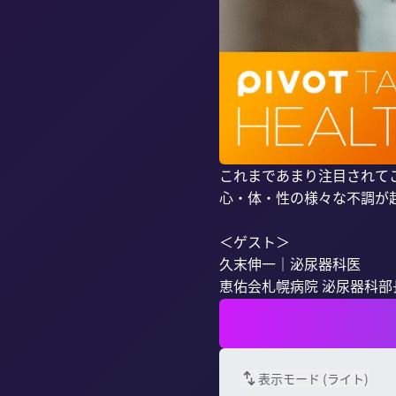
これまであまり注目されて
心・体・性の様々な不調が
＜ゲスト＞

久末伸一｜泌尿器科医

恵佑会札幌病院 泌尿器科部
表示モード (
ライト
)