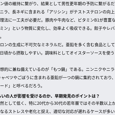
ン値の維持に繋がり、結果として男性更年期の予防に繋がるだ
ニラ、長ネギに含まれる「アリシン」がテストステロンの向上
理法に一工夫が必要だ。豚肉や牛肉など、ビタミンB1が豊富
ミン」という物質に変化し、効率よく吸収できる。餃子やレバ
。
ロンの生成に不可欠なミネラルだ。亜鉛を多く含む食品として
日頃から摂取しやすい。調味料としてオイスターソースを使う
想的に兼ね備えているのが「もつ鍋」である。ニンニクやニラ
キャベツやごぼうに含まれる亜鉛が一つの鍋に集約されており
ード」と呼べるだろう。
くらいの人が影響を受けるのか、早期発見のポイントは？
然として低く、特に20代から30代の若年層ではその半数以上
なるストレスや老化と捉え、適切な対応が遅れるケースが多い