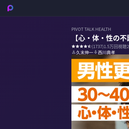
PIVOT TALK HEALTH
【心・体・性の不
(
1737
)
1.5万
回視聴
久末伸一
西川典孝